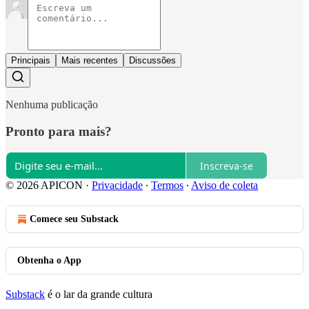
Principais
Mais recentes
Discussões
Nenhuma publicação
Pronto para mais?
Inscreva-se
© 2026 APICON
·
Privacidade
∙
Termos
∙
Aviso de coleta
Comece seu Substack
Obtenha o App
Substack
é o lar da grande cultura