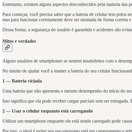
Entretanto, existem alguns aspectos desconhecidos pela maioria das 
Para começar, você precisa saber que a bateria de celular tem polos 
mas para funcionar corretamente deve ser montada de forma correta 
Dessa forma, a segurança do usuário é garantida e acidentes são evit
Mitos e verdades
Alguns usuários de smartphones se sentem insatisfeitos com o desempe
No intuito de ajudar você a manter a bateria do seu celular funcionan
1 — Bateria viciada
Uma bateria que não apresenta o mesmo desempenho do início do seu uso
Isso significa que ela pode receber cargas parciais sem ser estragada.
2 — Usar o celular enquanto está carregando
Utilizar um smartphone enquanto ele está sendo carregado pode causa
Por isso, o ideal é evitar seu uso enquanto está em carregamento e ret