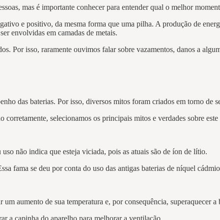
pessoas, mas é importante conhecer para entender qual o melhor moment
negativo e positivo, da mesma forma que uma pilha. A produção de energ
e ser envolvidas em camadas de metais.
ados. Por isso, raramente ouvimos falar sobre vazamentos, danos a algum
nho das baterias. Por isso, diversos mitos foram criados em torno de 
do corretamente, selecionamos os principais mitos e verdades sobre est
 não indica que esteja viciada, pois as atuais são de íon de lítio.
 Essa fama se deu por conta do uso das antigas baterias de níquel cádmi
r um aumento de sua temperatura e, por consequência, superaquecer a 
irar a capinha do aparelho para melhorar a ventilação.