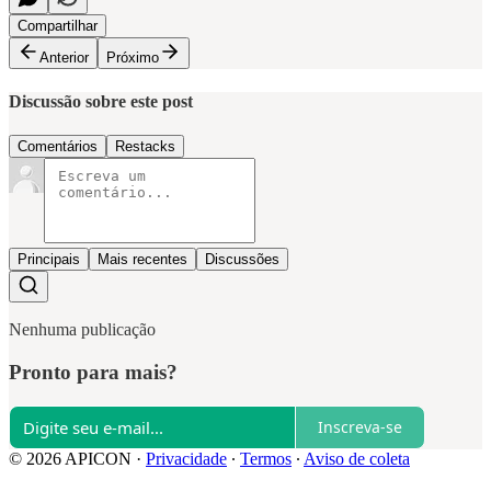
Compartilhar
Anterior
Próximo
Discussão sobre este post
Comentários
Restacks
Principais
Mais recentes
Discussões
Nenhuma publicação
Pronto para mais?
Inscreva-se
© 2026 APICON
·
Privacidade
∙
Termos
∙
Aviso de coleta