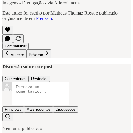
Imagens - Divulgação - via AdoroCinema.
Este artigo foi escrito por Matheus Thomaz Rossi e publicado
originalmente em
Prensa.li
.
Compartilhar
Anterior
Próximo
Discussão sobre este post
Comentários
Restacks
Principais
Mais recentes
Discussões
Nenhuma publicação