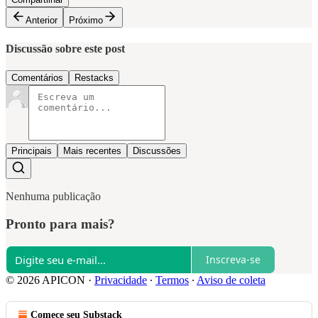
Anterior
Próximo
Discussão sobre este post
Comentários
Restacks
Principais
Mais recentes
Discussões
Nenhuma publicação
Pronto para mais?
Inscreva-se
© 2026 APICON
·
Privacidade
∙
Termos
∙
Aviso de coleta
Comece seu Substack