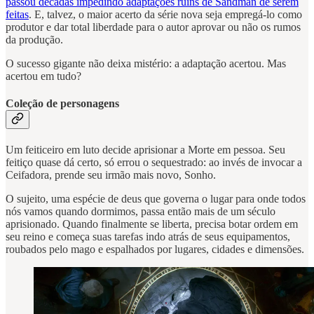
passou décadas impedindo adaptações ruins de Sandman de serem
feitas
. E, talvez, o maior acerto da série nova seja empregá-lo como
produtor e dar total liberdade para o autor aprovar ou não os rumos
da produção.
O sucesso gigante não deixa mistério: a adaptação acertou. Mas
acertou em tudo?
Coleção de personagens
Um feiticeiro em luto decide aprisionar a Morte em pessoa. Seu
feitiço quase dá certo, só errou o sequestrado: ao invés de invocar a
Ceifadora, prende seu irmão mais novo, Sonho.
O sujeito, uma espécie de deus que governa o lugar para onde todos
nós vamos quando dormimos, passa então mais de um século
aprisionado. Quando finalmente se liberta, precisa botar ordem em
seu reino e começa suas tarefas indo atrás de seus equipamentos,
roubados pelo mago e espalhados por lugares, cidades e dimensões.