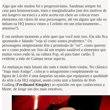
Algo que não mudou foi o progressivismo. Sandman sempre foi
casa para homossexuais, trans e marginalizados (um dos motivos de
seu longevo sucesso) e a série acerta em cheio ao colocar esses
elementos em vários de seus personagens, até em alguns que não os
tinham na HQ (nunca vimos o Coríntio em um relacionamento...
amoroso?).
E em nenhum momento a série quer que você note isso. Ela não fica
apontando e falando "veja só como somos
prafrentex
." Os
personagens simplesmente têm a permissão de "ser", como querem
ser e como podem ser. Isso dá um respiro saudável a elementos que
muitas vezes estão lá, na cultura Pop, só para bater cartão. É
evidente a mão de Gaiman nesse aspecto.
As mudanças mais fatuais são sutis e muito bem-vindas. No clássico
"Jogo mais Antigo", colocar o antagonismo completamente na
figura de Lúcifer é uma daquelas sacadas que equiparam a qualidade
da série à da HQ original, assim como unir a história de Hob
Gadling (
Ferdinand Kingsley
) ao episódio em que conhecemos a
Morte, de longe um dos mais emotivos.