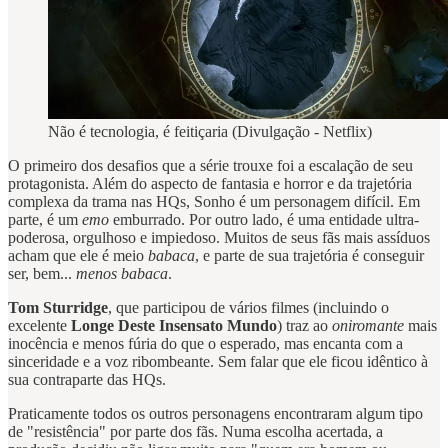
Não é tecnologia, é feitiçaria (Divulgação - Netflix)
O primeiro dos desafios que a série trouxe foi a escalação de seu
protagonista. Além do aspecto de fantasia e horror e da trajetória
complexa da trama nas HQs, Sonho é um personagem difícil. Em
parte, é um
emo
emburrado. Por outro lado, é uma entidade ultra-
poderosa, orgulhoso e impiedoso. Muitos de seus fãs mais assíduos
acham que ele é meio
babaca
, e parte de sua trajetória é conseguir
ser, bem...
menos babaca
.
Tom Sturridge
, que participou de vários filmes (incluindo o
excelente
Longe Deste Insensato Mundo
) traz ao
oniromante
mais
inocência e menos fúria do que o esperado, mas encanta com a
sinceridade e a voz ribombeante. Sem falar que ele ficou idêntico à
sua contraparte das HQs.
Praticamente todos os outros personagens encontraram algum tipo
de "resistência" por parte dos fãs. Numa escolha acertada, a