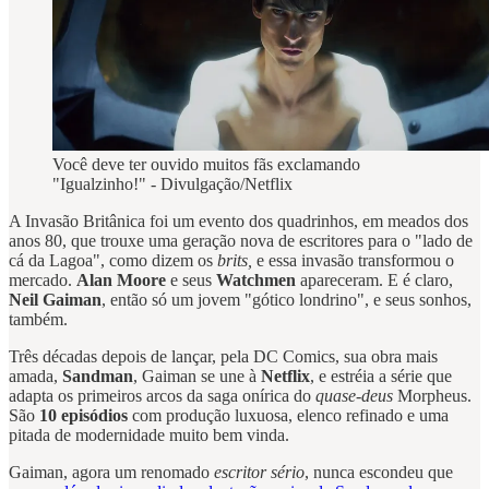
Você deve ter ouvido muitos fãs exclamando
"Igualzinho!" - Divulgação/Netflix
A Invasão Britânica foi um evento dos quadrinhos, em meados dos
anos 80, que trouxe uma geração nova de escritores para o "lado de
cá da Lagoa", como dizem os
brits,
e essa invasão transformou o
mercado.
Alan Moore
e seus
Watchmen
apareceram. E é claro,
Neil Gaiman
, então só um jovem "gótico londrino", e seus sonhos,
também.
Três décadas depois de lançar, pela DC Comics, sua obra mais
amada,
Sandman
, Gaiman se une à
Netflix
, e estréia a série que
adapta os primeiros arcos da saga onírica do
quase-deus
Morpheus.
São
10 episódios
com produção luxuosa, elenco refinado e uma
pitada de modernidade muito bem vinda.
Gaiman, agora um renomado
escritor sério
, nunca escondeu que