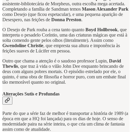
assistente-bibliotecária de Morpheus, outra escolha mega acertada.
Completando a família de Sandman temos
Mason Alexander Park
como Desejo (que ficou espetacular), e uma pequena aparição de
Desespero, nas feições de
Donna Preston
.
O Desejo de Park rouba a cena tanto quanto
Boyd Hollbrook
, que
interpreta o pesadelo Coríntio, uma das criaturas mágicas que está à
solta comendo gente pelos olhos (literalmente). Assim como
Gwendoline Christie
, que empresta sua altura e imponência às
feições suaves de Lúcifer em pessoa.
Outro que chama a atenção é o saudoso professor Lupin,
David
Thewlis
, que traz à vida o vilão John Dee enquanto brincando de
deus com alguns pobres mortais. O episódio estrelado por ele, o
quinto, é uma obra de filosofia e horror puro, com um embate final
tão memorável quanto no original.
Alterações Sutis e Profundas
Parte do que a série faz de melhor é transportar a história de 1989 (a
época em que a HQ foi lançada) para os dias de hoje. O senso de
modernidade paira na série inteira, o que cria um clima de fantasia
assim como de atualidade.