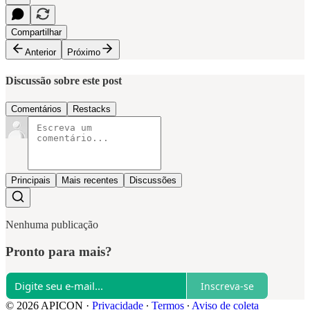
Compartilhar
Anterior
Próximo
Discussão sobre este post
Comentários
Restacks
Principais
Mais recentes
Discussões
Nenhuma publicação
Pronto para mais?
Inscreva-se
© 2026 APICON
·
Privacidade
∙
Termos
∙
Aviso de coleta