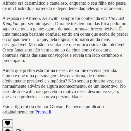
Alfredo era carismático e cauteloso, enquanto o seu filho não passa
de um frustrado aborrecido e dependente daqueles que o rodeiam.
A esposa de Alfredo, Aelswith, sempre foi conhecida em
The Last
Kingdom
por ser intragável. Durante três temporadas foi a pedra no
sapato de toda a gente; agora, do nada, torna-se irreconhecível. É
uma mudança bastante confusa, tendo em conta que acaba de perder
o companheiro — o que, pela lógica, a tornaria ainda mais
desagradável. Mas não, a verdade é que nunca esteve tão tolerável.
O seu fanatismo não vem tanto ao de cima como é costume,
contraria várias das suas convicções e revela um lado carinhoso e
preocupado.
Ainda que prefira esta forma de ser, deixa-me deveras perdida.
Como é que uma personagem destas se torna, de repente,
efetivamente prestável e simpática? Não seria a primeira vez, mas
normalmente advém de algum acontecimento, de um incentivo. No
caso de Aelswith, não percebo o motivo desta descaraterização,
apesar de preferir a sua nova personalidade.
Este artigo foi escrito por Giovani Pacheco e publicado
originalmente em
Prensa.li
.