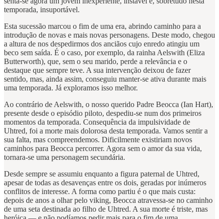
senta-se agora um jovem inexperiente, instável e, sobretudo nesta
temporada, insuportável.
Esta sucessão marcou o fim de uma era, abrindo caminho para a
introdução de novas e mais novas personagens. Deste modo, chegou
a altura de nos despedirmos dos anciãos cujo enredo atingiu um
beco sem saída. É o caso, por exemplo, da rainha Aelswith (Eliza
Butterworth), que, sem o seu marido, perde a relevância e o
destaque que sempre teve. A sua intervenção deixou de fazer
sentido, mas, ainda assim, conseguiu manter-se ativa durante mais
uma temporada. Já exploramos isso melhor.
Ao contrário de Aelswith, o nosso querido Padre Beocca (Ian Hart),
presente desde o episódio piloto, despediu-se num dos primeiros
momentos da temporada. Consequência da impulsividade de
Uhtred, foi a morte mais dolorosa desta temporada. Vamos sentir a
sua falta, mas compreendemos. Dificilmente existiriam novos
caminhos para Beocca percorrer. Agora sem o amor da sua vida,
tornara-se uma personagem secundária.
Desde sempre se assumiu enquanto a figura paternal de Uhtred,
apesar de todas as desavenças entre os dois, geradas por inúmeros
conflitos de interesse. A forma como partiu é o que mais custa:
depois de anos a olhar pelo viking, Beocca atravessa-se no caminho
de uma seta destinada ao filho de Uhtred. A sua morte é triste, mas
heróica — e não podíamos pedir mais para o fim de uma