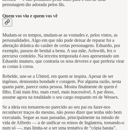
personagem tão adorada pelos fãs.
Quem vos viu e quem vos vê
Mudam-se os tempos, mudam-se as vontades e, pelos vistos, as
personalidades. Algo em que não pude deixar de reparar foi a
alteração drástica do caráter de certas personagens. Eduardo, por
exemplo, passou de bestial a besta. A sua mãe, Aelswith, fez o
percurso contrário. Na terceira temporada é-nos apresentado um
Eduardo imaturo, que contraria os seus deveres e que preferia virar
as costas à coroa.
Rebelde, une-se a Uhtred, em quem se inspira. Apesar de ser
ingénuo, demonstra bondade e coragem. Por alguma razão, nesta
quarta parte, parece outra pessoa. Mostra finalmente de quem é
filho. Está mais frio, mais cruel, mais inacessível. A par disso,
assume agora na totalidade o seu cargo enquanto rei de Wessex.
Se a ideia era tornarem-no parecido ao seu pai ou fazer-nos
reconhecer traços do mesmo, não posso dizer que tenha sido bem
executada. Segue as suas passadas, principalmente na missão de
vida de Alfredo — a de unificar os reinos de Inglaterra, tornando-o
num só —, mas limita-se a ser uma tentativa de “cópia barata”.