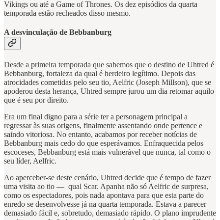
Vikings ou até a Game of Thrones. Os dez episódios da quarta
temporada estão recheados disso mesmo.
A desvinculação de Bebbanburg
Desde a primeira temporada que sabemos que o destino de Uhtred é
Bebbanburg, fortaleza da qual é herdeiro legítimo. Depois das
atrocidades cometidas pelo seu tio, Aelfric (Joseph Millson), que se
apoderou desta herança, Uhtred sempre jurou um dia retomar aquilo
que é seu por direito.
Era um final digno para a série ter a personagem principal a
regressar às suas origens, finalmente assentando onde pertence e
saindo vitoriosa. No entanto, acabamos por receber notícias de
Bebbanburg mais cedo do que esperávamos. Enfraquecida pelos
escoceses, Bebbanburg está mais vulnerável que nunca, tal como o
seu líder, Aelfric.
Ao aperceber-se deste cenário, Uhtred decide que é tempo de fazer
uma visita ao tio — qual Scar. Apanha não só Aelfric de surpresa,
como os espectadores, pois nada apontava para que esta parte do
enredo se desenvolvesse já na quarta temporada. Estava a parecer
demasiado fácil e, sobretudo, demasiado rápido. O plano imprudente