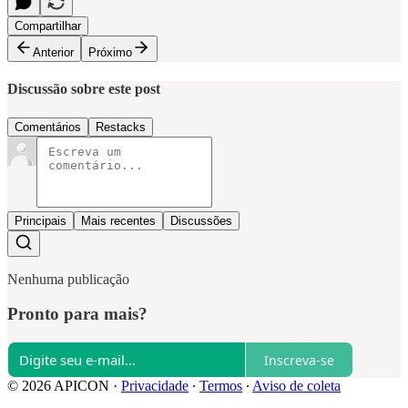
Compartilhar
Anterior
Próximo
Discussão sobre este post
Comentários
Restacks
Principais
Mais recentes
Discussões
Nenhuma publicação
Pronto para mais?
Inscreva-se
© 2026 APICON
·
Privacidade
∙
Termos
∙
Aviso de coleta