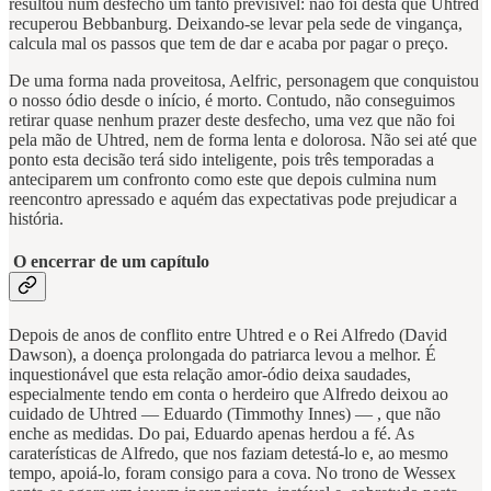
resultou num desfecho um tanto previsível: não foi desta que Uhtred
recuperou Bebbanburg. Deixando-se levar pela sede de vingança,
calcula mal os passos que tem de dar e acaba por pagar o preço.
De uma forma nada proveitosa, Aelfric, personagem que conquistou
o nosso ódio desde o início, é morto. Contudo, não conseguimos
retirar quase nenhum prazer deste desfecho, uma vez que não foi
pela mão de Uhtred, nem de forma lenta e dolorosa. Não sei até que
ponto esta decisão terá sido inteligente, pois três temporadas a
anteciparem um confronto como este que depois culmina num
reencontro apressado e aquém das expectativas pode prejudicar a
história.
O encerrar de um capítulo
Depois de anos de conflito entre Uhtred e o Rei Alfredo (David
Dawson), a doença prolongada do patriarca levou a melhor. É
inquestionável que esta relação amor-ódio deixa saudades,
especialmente tendo em conta o herdeiro que Alfredo deixou ao
cuidado de Uhtred — Eduardo (Timmothy Innes) — , que não
enche as medidas. Do pai, Eduardo apenas herdou a fé. As
caraterísticas de Alfredo, que nos faziam detestá-lo e, ao mesmo
tempo, apoiá-lo, foram consigo para a cova. No trono de Wessex