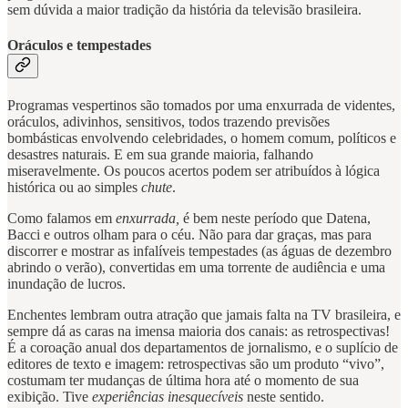
sem dúvida a maior tradição da história da televisão brasileira.
Oráculos e tempestades
Programas vespertinos são tomados por uma enxurrada de videntes,
oráculos, adivinhos, sensitivos, todos trazendo previsões
bombásticas envolvendo celebridades, o homem comum, políticos e
desastres naturais. E em sua grande maioria, falhando
miseravelmente. Os poucos acertos podem ser atribuídos à lógica
histórica ou ao simples
chute
.
Como falamos em
enxurrada,
é bem neste período que Datena,
Bacci e outros olham para o céu. Não para dar graças, mas para
discorrer e mostrar as infalíveis tempestades (as águas de dezembro
abrindo o verão), convertidas em uma torrente de audiência e uma
inundação de lucros.
Enchentes lembram outra atração que jamais falta na TV brasileira, e
sempre dá as caras na imensa maioria dos canais: as retrospectivas!
É a coroação anual dos departamentos de jornalismo, e o suplício de
editores de texto e imagem: retrospectivas são um produto “vivo”,
costumam ter mudanças de última hora até o momento de sua
exibição. Tive
experiências inesquecíveis
neste sentido.