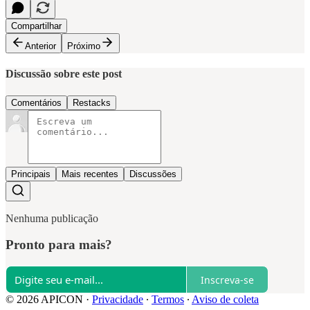
Compartilhar
Anterior
Próximo
Discussão sobre este post
Comentários
Restacks
Principais
Mais recentes
Discussões
Nenhuma publicação
Pronto para mais?
Inscreva-se
© 2026 APICON
·
Privacidade
∙
Termos
∙
Aviso de coleta