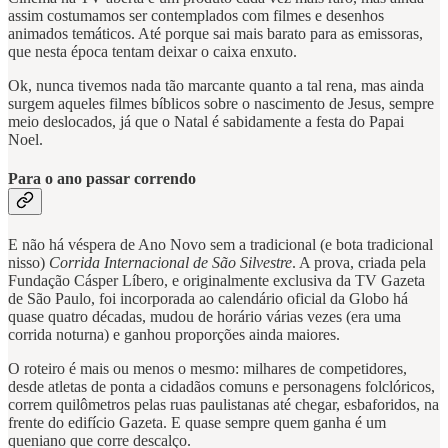
assim costumamos ser contemplados com filmes e desenhos
animados temáticos. Até porque sai mais barato para as emissoras,
que nesta época tentam deixar o caixa enxuto.
Ok, nunca tivemos nada tão marcante quanto a tal rena, mas ainda
surgem aqueles filmes bíblicos sobre o nascimento de Jesus, sempre
meio deslocados, já que o Natal é sabidamente a festa do Papai
Noel.
Para o ano passar correndo
E não há véspera de Ano Novo sem a tradicional (e bota tradicional
nisso)
Corrida Internacional de São Silvestre
. A prova, criada pela
Fundação Cásper Líbero, e originalmente exclusiva da TV Gazeta
de São Paulo, foi incorporada ao calendário oficial da Globo há
quase quatro décadas, mudou de horário várias vezes (era uma
corrida noturna) e ganhou proporções ainda maiores.
O roteiro é mais ou menos o mesmo: milhares de competidores,
desde atletas de ponta a cidadãos comuns e personagens folclóricos,
correm quilômetros pelas ruas paulistanas até chegar, esbaforidos, na
frente do edifício Gazeta. E quase sempre quem ganha é um
queniano que corre descalço.