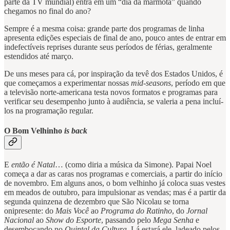
parte da TV mundial) entra em um “dia da marmota” quando
chegamos no final do ano?
Sempre é a mesma coisa: grande parte dos programas de linha
apresenta edições especiais de final de ano, pouco antes de entrar em
indefectíveis reprises durante seus períodos de férias, geralmente
estendidos até março.
De uns meses para cá, por inspiração da tevê dos Estados Unidos, é
que começamos a experimentar nossas
mid-seasons
, período em que
a televisão norte-americana testa novos formatos e programas para
verificar seu desempenho junto à audiência, se valeria a pena incluí-
los na programação regular.
O Bom Velhinho
is back
E
então é Natal
… (como diria a música da Simone). Papai Noel
começa a dar as caras nos programas e comerciais, a partir do início
de novembro. Em alguns anos, o bom velhinho já coloca suas vestes
em meados de outubro, para impulsionar as vendas; mas é a partir da
segunda quinzena de dezembro que São Nicolau se torna
onipresente: do
Mais Você
ao
Programa do Ratinho
, do
Jornal
Nacional
ao
Show do Esporte
, passando pelo
Mega Senha
e
desembocando no
Quintal da Cultura
. Lá estará ele, ladeado pelos