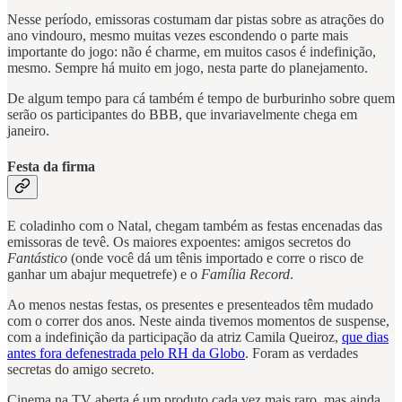
Nesse período, emissoras costumam dar pistas sobre as atrações do
ano vindouro, mesmo muitas vezes escondendo o parte mais
importante do jogo: não é charme, em muitos casos é indefinição,
mesmo. Sempre há muito em jogo, nesta parte do planejamento.
De algum tempo para cá também é tempo de burburinho sobre quem
serão os participantes do BBB, que invariavelmente chega em
janeiro.
Festa da firma
E coladinho com o Natal, chegam também as festas encenadas das
emissoras de tevê. Os maiores expoentes: amigos secretos do
Fantástico
(onde você dá um tênis importado e corre o risco de
ganhar um abajur mequetrefe) e o
Família Record
.
Ao menos nestas festas, os presentes e presenteados têm mudado
com o correr dos anos. Neste ainda tivemos momentos de suspense,
com a indefinição da participação da atriz Camila Queiroz,
que dias
antes fora defenestrada pelo RH da Globo
. Foram as verdades
secretas do amigo secreto.
Cinema na TV aberta é um produto cada vez mais raro, mas ainda