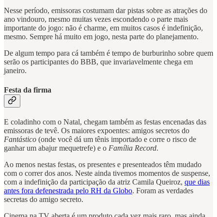
Nesse período, emissoras costumam dar pistas sobre as atrações do
ano vindouro, mesmo muitas vezes escondendo o parte mais
importante do jogo: não é charme, em muitos casos é indefinição,
mesmo. Sempre há muito em jogo, nesta parte do planejamento.
De algum tempo para cá também é tempo de burburinho sobre quem
serão os participantes do BBB, que invariavelmente chega em
janeiro.
Festa da firma
E coladinho com o Natal, chegam também as festas encenadas das
emissoras de tevê. Os maiores expoentes: amigos secretos do
Fantástico
(onde você dá um tênis importado e corre o risco de
ganhar um abajur mequetrefe) e o
Família Record
.
Ao menos nestas festas, os presentes e presenteados têm mudado
com o correr dos anos. Neste ainda tivemos momentos de suspense,
com a indefinição da participação da atriz Camila Queiroz,
que dias
antes fora defenestrada pelo RH da Globo
. Foram as verdades
secretas do amigo secreto.
Cinema na TV aberta é um produto cada vez mais raro, mas ainda