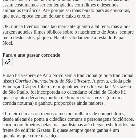
assim costumamos ser contemplados com filmes e desenhos
animados temáticos. Até porque sai mais barato para as emissoras,
que nesta época tentam deixar o caixa enxuto.
Ok, nunca tivemos nada tão marcante quanto a tal rena, mas ainda
surgem aqueles filmes bíblicos sobre o nascimento de Jesus, sempre
meio deslocados, já que o Natal é sabidamente a festa do Papai
Noel.
Para o ano passar correndo
E não há véspera de Ano Novo sem a tradicional (e bota tradicional
nisso)
Corrida Internacional de São Silvestre
. A prova, criada pela
Fundação Cásper Líbero, e originalmente exclusiva da TV Gazeta
de São Paulo, foi incorporada ao calendário oficial da Globo há
quase quatro décadas, mudou de horário várias vezes (era uma
corrida noturna) e ganhou proporções ainda maiores.
O roteiro é mais ou menos o mesmo: milhares de competidores,
desde atletas de ponta a cidadãos comuns e personagens folclóricos,
correm quilômetros pelas ruas paulistanas até chegar, esbaforidos, na
frente do edifício Gazeta. E quase sempre quem ganha é um
queniano que corre descalço.