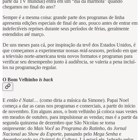
parte da TV mundial) entra em um “dia da marmota” quando
chegamos no final do ano?
Sempre é a mesma coisa: grande parte dos programas de linha
apresenta edições especiais de final de ano, pouco antes de entrar em
indefectíveis reprises durante seus períodos de férias, geralmente
estendidos até março.
De uns meses para cá, por inspiração da tevê dos Estados Unidos, é
que começamos a experimentar nossas
mid-seasons
, período em que
a televisão norte-americana testa novos formatos e programas para
verificar seu desempenho junto à audiência, se valeria a pena incluí-
los na programação regular.
O Bom Velhinho
is back
E
então é Natal
… (como diria a música da Simone). Papai Noel
começa a dar as caras nos programas e comerciais, a partir do início
de novembro. Em alguns anos, o bom velhinho já coloca suas vestes
em meados de outubro, para impulsionar as vendas; mas é a partir da
segunda quinzena de dezembro que São Nicolau se torna
onipresente: do
Mais Você
ao
Programa do Ratinho
, do
Jornal
Nacional
ao
Show do Esporte
, passando pelo
Mega Senha
e
desembocando no
Quintal da Cultura
. Lá estará ele, ladeado pelos