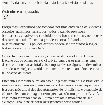
sem dúvida a maior tradição da história da televisão brasileira.
Oráculos e tempestades
Programas vespertinos são tomados por uma enxurrada de videntes,
oráculos, adivinhos, sensitivos, todos trazendo previsões
bombásticas envolvendo celebridades, o homem comum, políticos e
desastres naturais. E em sua grande maioria, falhando
miseravelmente. Os poucos acertos podem ser atribuídos à lógica
histórica ou ao simples
chute
.
Como falamos em
enxurrada,
é bem neste período que Datena,
Bacci e outros olham para o céu. Não para dar graças, mas para
discorrer e mostrar as infalíveis tempestades (as águas de dezembro
abrindo o verão), convertidas em uma torrente de audiência e uma
inundação de lucros.
Enchentes lembram outra atração que jamais falta na TV brasileira, e
sempre dá as caras na imensa maioria dos canais: as retrospectivas!
É a coroação anual dos departamentos de jornalismo, e o suplício de
editores de texto e imagem: retrospectivas são um produto “vivo”,
costumam ter mudanças de última hora até o momento de sua
exibição. Tive
experiências inesquecíveis
neste sentido.