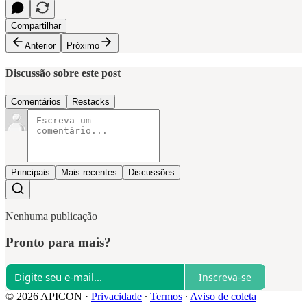
Compartilhar
Anterior
Próximo
Discussão sobre este post
Comentários
Restacks
Principais
Mais recentes
Discussões
Nenhuma publicação
Pronto para mais?
Inscreva-se
© 2026 APICON
·
Privacidade
∙
Termos
∙
Aviso de coleta