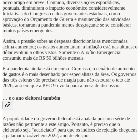
novo artigo em breve. Contudo, diversas ações esporádicas,
pontuais, diminuíram o impacto econômico consideravelmente.
Iniciativas do Congresso e dos governantes estaduais, como
aprovação do Orçamento de Guerra e manutenção das atividades
básicas, tornaram a pandemia menos desgraçante se se considerar
muitos países emergentes.
Assim, a pressão sobre as despesas discricionárias mencionadas
acima aumentou; os gastos aumentaram; a inflação está nas alturas; o
dólar evoluiu a olhos vistos. Somente o Auxílio Emergencial
consumiu mais de R$ 50 bilhões mensais.
E a pandemia ainda está em curso. Com isso, o cenário de aumento
de gastos é o mais desenhado por especialistas da área. Os governos
das três esferas vão precisar de magia para não estourar o teto até
2026, ano em que a PEC 95 volta para a mesa de discussão.
… e o ano eleitoral também
A popularidade do governo federal está abalada por uma série de
razões não pertinente a este artigo. Portanto, é preciso que o
eleitorado seja “acariciado” para que os índices de rejeição cheguem
a patamar razoável em 2022, ano de eleição.