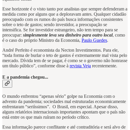
Esse horizonte é o visto tanto por analistas que sempre defenderam a
medida como por alguns que a deploravam antes. Qualquer cidadão
preocupado com os rumos do país busca informações consistentes
sobre o teto de gastos; sendo investidor, a preocupação se
intensifica. Se for investidor estrangeiro, não tem tempo para se
preocupar:
simplesmente leva seu dinheiro para outro local
, como
é o caso do próprio Ministro da Economia,
Paulo Guedes
.
André Perfeito é economista da Necton Investimentos. Para ele,
“toda forma de burlar o teto de gastos é extremamente mal vista pelo
mercado. Dívida tem de se pagar, é como se o governo não honrasse
um título público”, conforme disse à
revista Veja
recentemente.
E a pandemia chegou...
O mundo enfrentou “apenas sério” golpe na Economia com o
advento da pandemia; sociedades mal estruturadas economicamente
enfrentaram “seriíssimos”. O Brasil, em especial. Apesar disso,
alguns relatórios internacionais importantes apontam que o país não
está entre os que mais ruíram no período crítico.
Essa informação parece conflitante e até contraditória e será alvo de