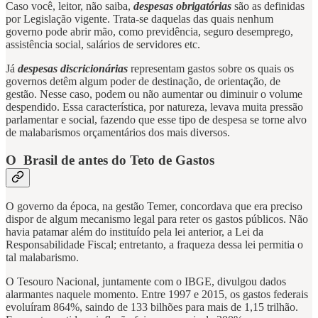
Caso você, leitor, não saiba,
despesas obrigatórias
são as definidas
por Legislação vigente. Trata-se daquelas das quais nenhum
governo pode abrir mão, como previdência, seguro desemprego,
assistência social, salários de servidores etc.
Já
despesas discricionárias
representam gastos sobre os quais os
governos detêm algum poder de destinação, de orientação, de
gestão. Nesse caso, podem ou não aumentar ou diminuir o volume
despendido. Essa característica, por natureza, levava muita pressão
parlamentar e social, fazendo que esse tipo de despesa se torne alvo
de malabarismos orçamentários dos mais diversos.
O Brasil de antes do Teto de Gastos
O governo da época, na gestão Temer, concordava que era preciso
dispor de algum mecanismo legal para reter os gastos públicos. Não
havia patamar além do instituído pela lei anterior, a Lei da
Responsabilidade Fiscal; entretanto, a fraqueza dessa lei permitia o
tal malabarismo.
O Tesouro Nacional, juntamente com o IBGE, divulgou dados
alarmantes naquele momento. Entre 1997 e 2015, os gastos federais
evoluíram 864%, saindo de 133 bilhões para mais de 1,15 trilhão.