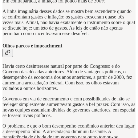
Em contrapartida, a inflação foi pouco mais de 300%.
A linha imaginária desses dados se mostra bem ascendente quando
se confrontam gastos e inflação: os gastos cresceram quase três
vezes mais. Afinal, não havia exatamente o instrumento sobre o qual
se discute hoje: um teto de gastos. As leis de então não apenas
permitiam como incentivavam esse desnível.
Olhos parcos e impeachment
Havia certo desinteresse natural por parte do Congresso e do
Governo das décadas anteriores. Além de vantagens políticas, o
desempenho da economia dos anos anteriores, a partir de 2000, fez
aumentar a arrecadação federal. Com isso, os olhos estavam
voltados a outros horizontes.
Governos em via de encerramento e com possibilidades de não se
reeleger simplesmente aumentavam gastos a bel-prazer. Com isso, as
novas equipes assumiam dívidas de governos anteriores, em especial
se fossem rivais políticos.
O problema é que o bom desempenho econômico anterior deu lugar
a desempenho pífio. A arrecadação diminuiu bastante. A
transferência de dívida de um governo para outro tornou- se