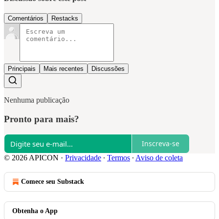
Comentários
Restacks
Principais
Mais recentes
Discussões
Nenhuma publicação
Pronto para mais?
Inscreva-se
© 2026 APICON
·
Privacidade
∙
Termos
∙
Aviso de coleta
Comece seu Substack
Obtenha o App