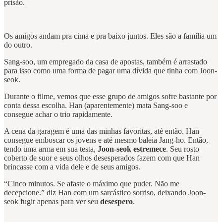
prisão.
Os amigos andam pra cima e pra baixo juntos. Eles são a família um
do outro.
Sang-soo, um empregado da casa de apostas, também é arrastado
para isso como uma forma de pagar uma dívida que tinha com Joon-
seok.
Durante o filme, vemos que esse grupo de amigos sofre bastante por
conta dessa escolha. Han (aparentemente) mata Sang-soo e
consegue achar o trio rapidamente.
A cena da garagem é uma das minhas favoritas, até então. Han
consegue emboscar os jovens e até mesmo baleia Jang-ho. Então,
tendo uma arma em sua testa,
Joon-seok estremece
. Seu rosto
coberto de suor e seus olhos desesperados fazem com que Han
brincasse com a vida dele e de seus amigos.
“Cinco minutos. Se afaste o máximo que puder. Não me
decepcione.” diz Han com um sarcástico sorriso, deixando Joon-
seok fugir apenas para ver seu
desespero
.