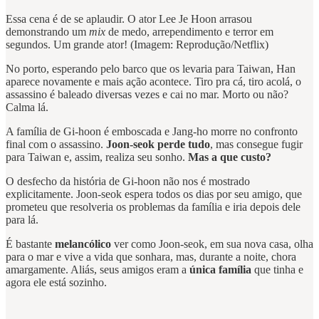
Essa cena é de se aplaudir. O ator Lee Je Hoon arrasou
demonstrando um
mix
de medo, arrependimento e terror em
segundos. Um grande ator! (Imagem: Reprodução/Netflix)
No porto, esperando pelo barco que os levaria para Taiwan, Han
aparece novamente e mais ação acontece. Tiro pra cá, tiro acolá, o
assassino é baleado diversas vezes e cai no mar. Morto ou não?
Calma lá.
A família de Gi-hoon é emboscada e Jang-ho morre no confronto
final com o assassino.
Joon-seok perde tudo
, mas consegue fugir
para Taiwan e, assim, realiza seu sonho.
Mas a que custo?
O desfecho da história de Gi-hoon não nos é mostrado
explicitamente. Joon-seok espera todos os dias por seu amigo, que
prometeu que resolveria os problemas da família e iria depois dele
para lá.
É bastante
melancólico
ver como Joon-seok, em sua nova casa, olha
para o mar e vive a vida que sonhara, mas, durante a noite, chora
amargamente. Aliás, seus amigos eram a
única família
que tinha e
agora ele está sozinho.