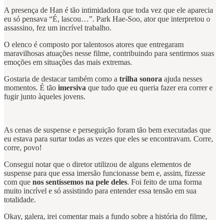
A presença de Han é tão intimidadora que toda vez que ele aparecia
eu só pensava “É, lascou…”. Park Hae-Soo, ator que interpretou o
assassino, fez um incrível trabalho.
O elenco é composto por talentosos atores que entregaram
maravilhosas atuações nesse filme, contribuindo para sentirmos suas
emoções em situações das mais extremas.
Gostaria de destacar também como a
trilha sonora
ajuda nesses
momentos. É tão
imersiva
que tudo que eu queria fazer era correr e
fugir junto àqueles jovens.
As cenas de suspense e perseguição foram tão bem executadas que
eu estava para surtar todas as vezes que eles se encontravam. Corre,
corre, povo!
Consegui notar que o diretor utilizou de alguns elementos de
suspense para que essa imersão funcionasse bem e, assim, fizesse
com que
nos sentíssemos na pele deles
. Foi feito de uma forma
muito incrível e só assistindo para entender essa tensão em sua
totalidade.
Okay, galera, irei comentar mais a fundo sobre a história do filme,