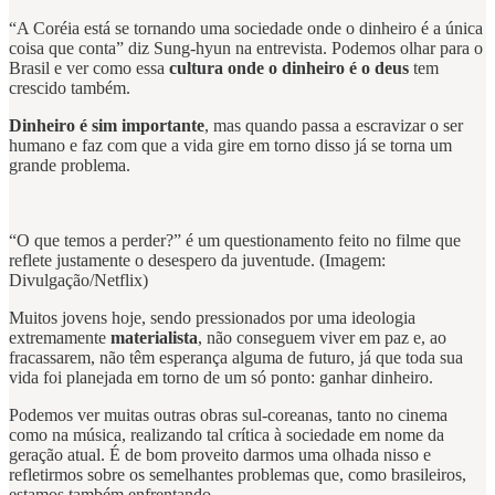
“A Coréia está se tornando uma sociedade onde o dinheiro é a única
coisa que conta” diz Sung-hyun na entrevista. Podemos olhar para o
Brasil e ver como essa
cultura onde o dinheiro é o deus
tem
crescido também.
Dinheiro é sim importante
, mas quando passa a escravizar o ser
humano e faz com que a vida gire em torno disso já se torna um
grande problema.
“O que temos a perder?” é um questionamento feito no filme que
reflete justamente o desespero da juventude. (Imagem:
Divulgação/Netflix)
Muitos jovens hoje, sendo pressionados por uma ideologia
extremamente
materialista
, não conseguem viver em paz e, ao
fracassarem, não têm esperança alguma de futuro, já que toda sua
vida foi planejada em torno de um só ponto: ganhar dinheiro.
Podemos ver muitas outras obras sul-coreanas, tanto no cinema
como na música, realizando tal crítica à sociedade em nome da
geração atual. É de bom proveito darmos uma olhada nisso e
refletirmos sobre os semelhantes problemas que, como brasileiros,
estamos também enfrentando.