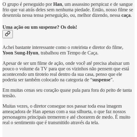
O grupo é perseguido por
Han
, um assassino perspicaz e de sangue
frio que vai atrás deles sem nenhuma piedade. Então, nosso filme se
desenrola nessa tensa perseguição, ou, melhor dizendo, nessa
caça
.
Uma ação ou um suspense? Os dois!
Achei bastante interessante como o roteirista e diretor do filme,
Yoon Sung-Hyun
, trabalhou em Tempo de Caça.
Apesar de ser um filme de ação, onde você até precisa abaixar um
pouco o volume da TV para que os vizinhos não pensem que está
acontecendo um tiroteio real dentro da sua casa, penso que ele
poderia ser também colocado na categoria de “
suspense
”.
Em muitas cenas seu coração quase pula para fora do peito de tanta
tensão.
Muitas vezes, o diretor consegue nos passar toda essa imagem
ameaçadora de Han apenas com a sua silhueta, o que faz nossos
personagens principais tremerem e até chorarem de medo. É muito
real o sentimento que é transmitido através da tela.