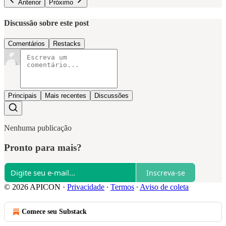
Anterior
Próximo
Discussão sobre este post
Comentários
Restacks
Principais
Mais recentes
Discussões
Nenhuma publicação
Pronto para mais?
Inscreva-se
© 2026 APICON
·
Privacidade
∙
Termos
∙
Aviso de coleta
Comece seu Substack