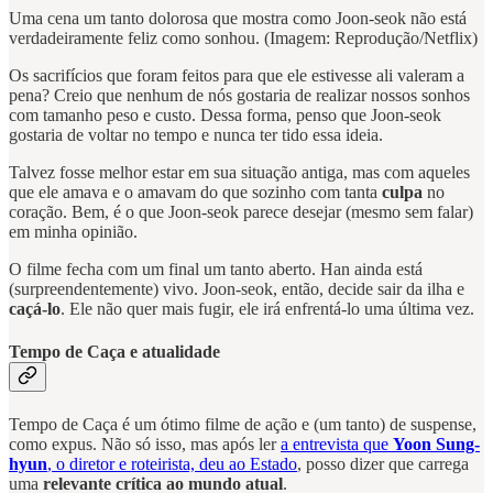
Uma cena um tanto dolorosa que mostra como Joon-seok não está
verdadeiramente feliz como sonhou. (Imagem: Reprodução/Netflix)
Os sacrifícios que foram feitos para que ele estivesse ali valeram a
pena? Creio que nenhum de nós gostaria de realizar nossos sonhos
com tamanho peso e custo. Dessa forma, penso que Joon-seok
gostaria de voltar no tempo e nunca ter tido essa ideia.
Talvez fosse melhor estar em sua situação antiga, mas com aqueles
que ele amava e o amavam do que sozinho com tanta
culpa
no
coração. Bem, é o que Joon-seok parece desejar (mesmo sem falar)
em minha opinião.
O filme fecha com um final um tanto aberto. Han ainda está
(surpreendentemente) vivo. Joon-seok, então, decide sair da ilha e
caçá-lo
. Ele não quer mais fugir, ele irá enfrentá-lo uma última vez.
Tempo de Caça e atualidade
Tempo de Caça é um ótimo filme de ação e (um tanto) de suspense,
como expus. Não só isso, mas após ler
a entrevista que
Yoon Sung-
hyun
, o diretor e roteirista, deu ao Estado
, posso dizer que carrega
uma
relevante crítica ao mundo atual
.