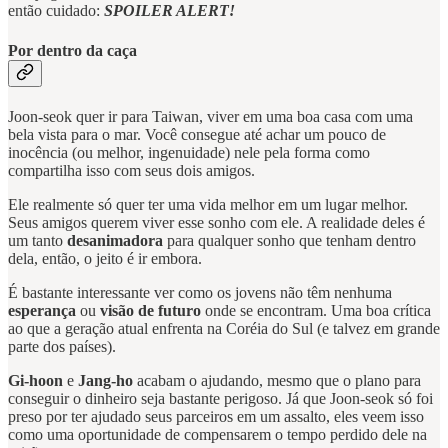
então cuidado:
SPOILER ALERT!
Por dentro da caça
Joon-seok quer ir para Taiwan, viver em uma boa casa com uma
bela vista para o mar. Você consegue até achar um pouco de
inocência (ou melhor, ingenuidade) nele pela forma como
compartilha isso com seus dois amigos.
Ele realmente só quer ter uma vida melhor em um lugar melhor.
Seus amigos querem viver esse sonho com ele. A realidade deles é
um tanto
desanimadora
para qualquer sonho que tenham dentro
dela, então, o jeito é ir embora.
É bastante interessante ver como os jovens não têm nenhuma
esperança
ou
visão de futuro
onde se encontram. Uma boa crítica
ao que a geração atual enfrenta na Coréia do Sul (e talvez em grande
parte dos países).
Gi-hoon
e
Jang-ho
acabam o ajudando, mesmo que o plano para
conseguir o dinheiro seja bastante perigoso. Já que Joon-seok só foi
preso por ter ajudado seus parceiros em um assalto, eles veem isso
como uma oportunidade de compensarem o tempo perdido dele na