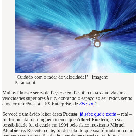
"Cuidado com o radar de velocidade!" | Imagem:
Paramount
Muitos filmes e séries de ficção científica têm naves que viajam a
velocidades superiores à luz, dobrando o espaço ao seu redor, sendo
a maior referência a USS Enterprise, de
Star Trek
.
Se você é um ávido leitor desta
Prensa
,
já sabe que a teoria
– real –
foi formulada por ninguem menos que
Albert Einstein
, e a sua
possibilidade foi checada em 1994 pelo físico mexicano
Miguel
Alcubierre
. Recentemente, foi descoberto que sua fórmula tinha um
pequeno erro: a quantidade de energia necessária para dobrar o