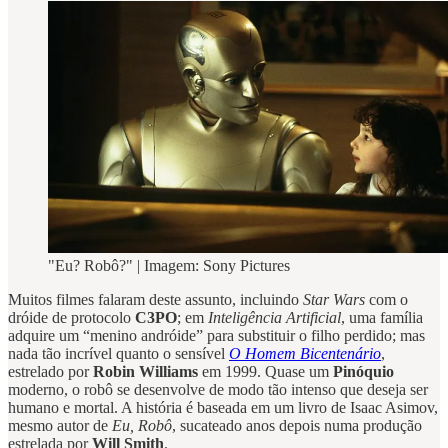
"Eu? Robô?" | Imagem: Sony Pictures
Muitos filmes falaram deste assunto, incluindo
Star Wars
com o
dróide de protocolo
C3PO
; em
Inteligência Artificial
, uma família
adquire um “menino andróide” para substituir o filho perdido; mas
nada tão incrível quanto o sensível
O Homem Bicentenário
,
estrelado por
Robin Williams
em 1999. Quase um
Pinóquio
moderno, o robô se desenvolve de modo tão intenso que deseja ser
humano e mortal. A história é baseada em um livro de Isaac Asimov,
mesmo autor de
Eu, Robô
, sucateado anos depois numa produção
estrelada por
Will Smith
.