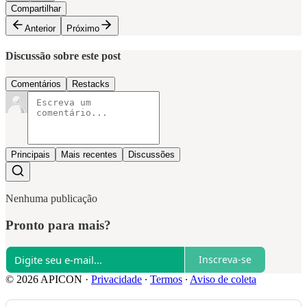
Compartilhar
Anterior
Próximo
Discussão sobre este post
Comentários
Restacks
Principais
Mais recentes
Discussões
Nenhuma publicação
Pronto para mais?
Inscreva-se
© 2026 APICON
·
Privacidade
∙
Termos
∙
Aviso de coleta