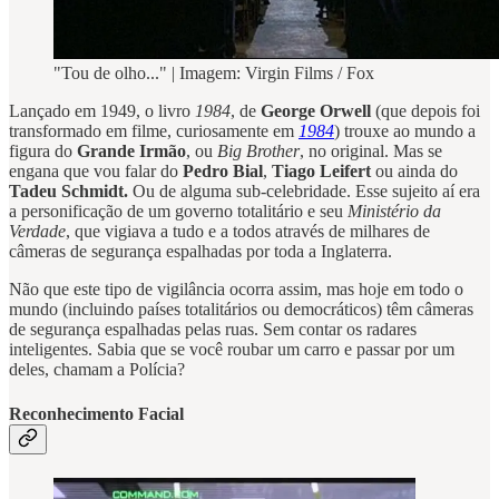
"Tou de olho..." | Imagem: Virgin Films / Fox
Lançado em 1949, o livro
1984
, de
George Orwell
(que depois foi
transformado em filme, curiosamente em
1984
) trouxe ao mundo a
figura do
Grande Irmão
, ou
Big Brother
, no original. Mas se
engana que vou falar do
Pedro Bial
,
Tiago Leifert
ou ainda do
Tadeu Schmidt.
Ou de alguma sub-celebridade. Esse sujeito aí era
a personificação de um governo totalitário e seu
Ministério da
Verdade
, que vigiava a tudo e a todos através de milhares de
câmeras de segurança espalhadas por toda a Inglaterra.
Não que este tipo de vigilância ocorra assim, mas hoje em todo o
mundo (incluindo países totalitários ou democráticos) têm câmeras
de segurança espalhadas pelas ruas. Sem contar os radares
inteligentes. Sabia que se você roubar um carro e passar por um
deles, chamam a Polícia?
Reconhecimento Facial