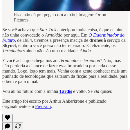
Esse não dá pra pegar com a mão | Imagem: Orion
Pictures
Se você achava que
Star Trek
antecipou muita coisa, é que eu ainda
não tinha convocado o
Arnoldão
por aqui. Em
O Exterminador do
Futuro
, de 1984, tivemos a presença maciça de
drones
à serviço da
Skynet
, embora você possa não ter reparado. E felizmente, os
Terminators
ainda não são uma realidade.
Ainda
.
E você acha que chegamos ao
Terminator
e
terminou
? Não, mas
não perderia a chance de fazer essa brincadeira por nada desse
mundo. Logo, logo tem mais. Venha com a gente conhecer mais um
punhado de tecnologias que saltaram da ficção para a realidade, para
o bem e para o mal.
Vou ali no futuro com a minha
Tardis
e volto. Se
ela
quiser.
Este artigo foi escrito por Arthur Ankerkrone e publicado
originalmente em
Prensa.li
.