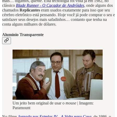
mais… digamos,
quente
. Esta tecnologia foi vista já em 1982, no
clássico
Blade Runner - O Caçador de Andróides
, onde alguns dos
chamados
Replicantes
eram usados exatamente para isso que seu
cérebro eletrônico está pensando. Hoje você já pode comprar o seu e
satisfazer seus desejos mais safadinhos… contanto que tenha na
conta alguns milhares de dólares.
Alumínio Transparente
Um jeito bem original de usar o
mouse
| Imagem:
Paramount
No filme
Jornada nas Estrelas IV - A Volta para Casa
, de 1986, o