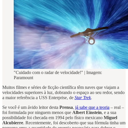
"Cuidado com o radar de velocidade!" | Imagem:
Paramount
Muitos filmes e séries de ficção científica têm naves que viajam a
velocidades superiores à luz, dobrando o espaço ao seu redor, sendo
a maior referência a USS Enterprise, de
Star Trek
.
Se você é um ávido leitor desta
Prensa
,
já sabe que a teoria
– real –
foi formulada por ninguem menos que
Albert Einstein
, e a sua
possibilidade foi checada em 1994 pelo físico mexicano
Miguel
Alcubierre
. Recentemente, foi descoberto que sua fórmula tinha um
pequeno erro: a quantidade de energia necessária para dobrar o