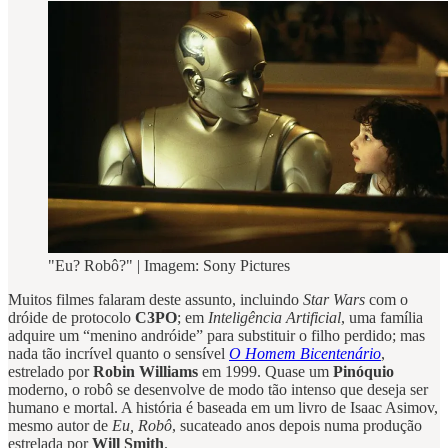
"Eu? Robô?" | Imagem: Sony Pictures
Muitos filmes falaram deste assunto, incluindo
Star Wars
com o
dróide de protocolo
C3PO
; em
Inteligência Artificial
, uma família
adquire um “menino andróide” para substituir o filho perdido; mas
nada tão incrível quanto o sensível
O Homem Bicentenário
,
estrelado por
Robin Williams
em 1999. Quase um
Pinóquio
moderno, o robô se desenvolve de modo tão intenso que deseja ser
humano e mortal. A história é baseada em um livro de Isaac Asimov,
mesmo autor de
Eu, Robô
, sucateado anos depois numa produção
estrelada por
Will Smith
.