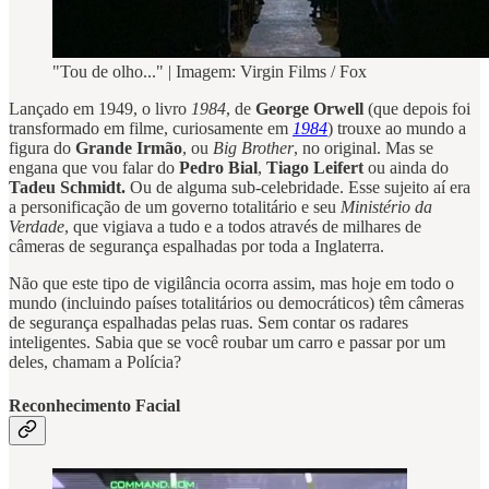
"Tou de olho..." | Imagem: Virgin Films / Fox
Lançado em 1949, o livro
1984
, de
George Orwell
(que depois foi
transformado em filme, curiosamente em
1984
) trouxe ao mundo a
figura do
Grande Irmão
, ou
Big Brother
, no original. Mas se
engana que vou falar do
Pedro Bial
,
Tiago Leifert
ou ainda do
Tadeu Schmidt.
Ou de alguma sub-celebridade. Esse sujeito aí era
a personificação de um governo totalitário e seu
Ministério da
Verdade
, que vigiava a tudo e a todos através de milhares de
câmeras de segurança espalhadas por toda a Inglaterra.
Não que este tipo de vigilância ocorra assim, mas hoje em todo o
mundo (incluindo países totalitários ou democráticos) têm câmeras
de segurança espalhadas pelas ruas. Sem contar os radares
inteligentes. Sabia que se você roubar um carro e passar por um
deles, chamam a Polícia?
Reconhecimento Facial