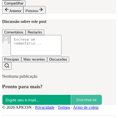
Compartilhar
Anterior
Próximo
Discussão sobre este post
Comentários
Restacks
Principais
Mais recentes
Discussões
Nenhuma publicação
Pronto para mais?
Inscreva-se
© 2026 APICON
·
Privacidade
∙
Termos
∙
Aviso de coleta