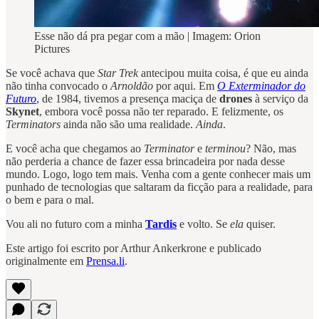
Esse não dá pra pegar com a mão | Imagem: Orion
Pictures
Se você achava que
Star Trek
antecipou muita coisa, é que eu ainda
não tinha convocado o
Arnoldão
por aqui. Em
O Exterminador do
Futuro
, de 1984, tivemos a presença maciça de
drones
à serviço da
Skynet
, embora você possa não ter reparado. E felizmente, os
Terminators
ainda não são uma realidade.
Ainda
.
E você acha que chegamos ao
Terminator
e
terminou
? Não, mas
não perderia a chance de fazer essa brincadeira por nada desse
mundo. Logo, logo tem mais. Venha com a gente conhecer mais um
punhado de tecnologias que saltaram da ficção para a realidade, para
o bem e para o mal.
Vou ali no futuro com a minha
Tardis
e volto. Se
ela
quiser.
Este artigo foi escrito por Arthur Ankerkrone e publicado
originalmente em
Prensa.li
.