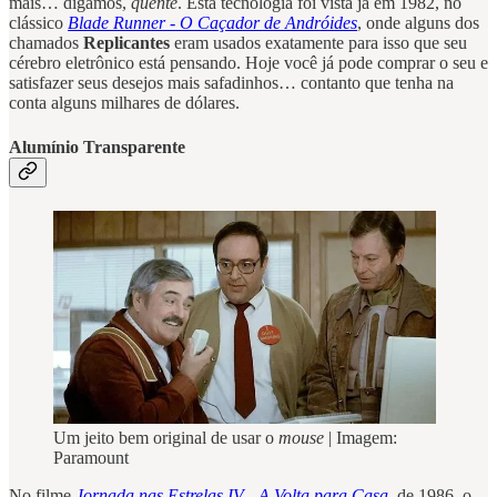
mais… digamos,
quente
. Esta tecnologia foi vista já em 1982, no
clássico
Blade Runner - O Caçador de Andróides
, onde alguns dos
chamados
Replicantes
eram usados exatamente para isso que seu
cérebro eletrônico está pensando. Hoje você já pode comprar o seu e
satisfazer seus desejos mais safadinhos… contanto que tenha na
conta alguns milhares de dólares.
Alumínio Transparente
Um jeito bem original de usar o
mouse
| Imagem:
Paramount
No filme
Jornada nas Estrelas IV - A Volta para Casa
, de 1986, o