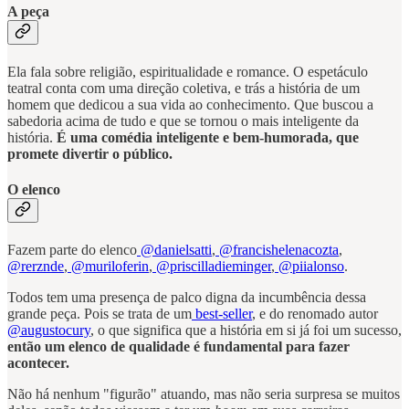
A peça
Ela fala sobre religião, espiritualidade e romance. O espetáculo
teatral conta com uma direção coletiva, e trás a história de um
homem que dedicou a sua vida ao conhecimento. Que buscou a
sabedoria acima de tudo e que se tornou o mais inteligente da
história.
É uma comédia inteligente e bem-humorada, que
promete divertir o público.
O elenco
Fazem parte do elenco
@danielsatti
,
@francishelenacozta
,
@rerznde
,
@muriloferin
,
@priscilladieminger
,
@piialonso
.
Todos tem uma presença de palco digna da incumbência dessa
grande peça. Pois se trata de um
best-seller
, e do renomado autor
@augustocury
, o que significa que a história em si já foi um sucesso,
então um elenco de qualidade é fundamental para fazer
acontecer.
Não há nenhum "figurão" atuando, mas não seria surpresa se muitos