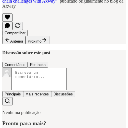
chain challenges with Axway”
, publicado originalmente no blog da
Axway.
Compartilhar
Anterior
Próximo
Discussão sobre este post
Comentários
Restacks
Principais
Mais recentes
Discussões
Nenhuma publicação
Pronto para mais?