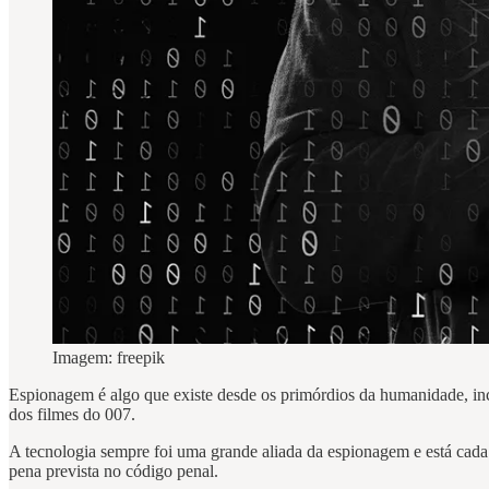
Imagem: freepik
Espionagem é algo que existe desde os primórdios da humanidade, incl
dos filmes do 007.
A tecnologia sempre foi uma grande aliada da espionagem e está cada 
pena prevista no código penal.