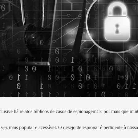
usive há relatos bíblicos de casos de espionagem! E por mais que muito
vez mais popular e acessível. O desejo de espionar é pertinente à noss