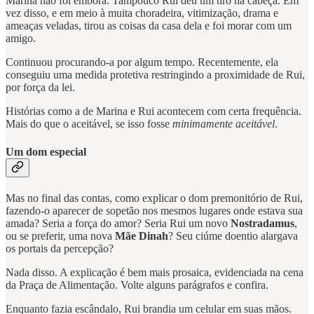
Marina não foi embora. Tampouco Rui deu um tiro na cabeça. Em
vez disso, e em meio à muita choradeira, vitimização, drama e
ameaças veladas, tirou as coisas da casa dela e foi morar com um
amigo.
Continuou procurando-a por algum tempo. Recentemente, ela
conseguiu uma medida protetiva restringindo a proximidade de Rui,
por força da lei.
Histórias como a de Marina e Rui acontecem com certa frequência.
Mais do que o aceitável, se isso fosse
minimamente aceitável
.
Um dom especial
Mas no final das contas, como explicar o dom premonitório de Rui,
fazendo-o aparecer de sopetão nos mesmos lugares onde estava sua
amada? Seria a força do amor? Seria Rui um novo
Nostradamus
,
ou se preferir, uma nova
Mãe Dinah
? Seu ciúme doentio alargava
os portais da percepção?
Nada disso. A explicação é bem mais prosaica, evidenciada na cena
da Praça de Alimentação. Volte alguns parágrafos e confira.
Enquanto fazia escândalo, Rui brandia um celular em suas mãos.