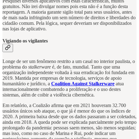
Pesquisei diversos aplicativos com estas características, muitos
gratuitos. Não irei divulgar nomes pois esta não é a função desta
reportagem. A maioria garante sigilo total para seus usuários, antes
de mais nada infringindo um sem número de direitos e liberdades do
cidadão comum. Pela lógica, sequer deveriam ser disponibilizados
nas lojas de aplicativo.
Vigiando os vigilantes
Longe de ser um fenômeno restrito a um casal no interior paulista, o
problema do
stalkerware
é, de fato, mundial. Tanto que uma
organização independente voltada à sua erradicação foi fundada em
2019. Mantida por empresas de tecnologia, serviços de apoio
humanitário e jurídico, a
Coalition Against Stalkerware
atua
internacionalmente combatendo a proliferação e o uso destes
sistemas, além de coibir a violência cibernética.
Em relatório, a Coalizão afirma que em 2021 houveram 32.700
usuários únicos sob ataque, o que já é menor do que os índices de
2020. A primeira baixa desde que os dados passaram a ser coletados,
ainda em 2018. A queda pode ser explicada parcialmente pelo tempo
prolongado da pandemia: pessoas saem menos, são menos seguidas;
mas isso, como no caso de Marina e Rui, pode indicar um
perigosíssimo aumento da coerção e violência, mesmo que