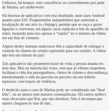
Utilizava, há tempos, sem consciência ou consentimento por parte
de Marina, um
stalkerware
.
Há dezenas de aplicativos com esta finalidade, tanto para Android
quanto para iOS. Programinhas malandrinhos que rastreiam a
localização de seu alvo (o cônjuge), permita que se ouça e grave
ligações e conversas, em alguns casos replicam a tela do aparelho do
outro, bastando para isso apenas o “espião” ter o número da vítima
em sua lista de contatos.
Alguns destes sistemas maliciosos têm a capacidade de entregar o
controle da câmera do celular espionado para seu usuário. A vítima
não tem um minuto de paz!
Tais aplicativos não prometem trazer de volta a pessoa amada em
dois dias. Mas na maioria das vezes, sem que as vítimas suspeitem,
facilitam a vida dos perseguidores, cheios de ciúmes e desconfiança,
transformando a vida da parceira ou parceiro em um inferno
repressor, com toques de violência.
O desfecho para o caso de Marina pode ser considerado um “final
feliz”, ou ao menos sem maiores consequências. Há outros
stalkers
mais obcecados que Rui, que não desistem. Não é incomum que
muitos cheguem às vias de fato.