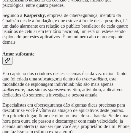
psicológica, entre quatro paredes.
Segundo a
Kaspersky
, empresa de cibersegurança, membro da
Coalizão desde a fundação, e que esteve à frente desta pesquisa, há
um dado alarmante em relação ao público brasileiro: de cada quatro
usuários de celular em território nacional, um está ou esteve sendo
espionado por estes aplicativos. É um número alto e preocupante
demais.
Amor sufocante
E o capricho dos criadores destes sistemas é cada vez maior. Tanto
que foi criada uma subcategoria dentro do
cyberstalking
, esta
modalidade de espionagem individual: não são mais apenas
stalkerware
, mas sim os
spouseware
. Sim, adivinhou, aplicativos
dedicados tão somente a investigar a pessoa amada.
Especialistas em cibersegurança dão algumas dicas preciosas para
descobrir se você é vítima da atuação de aplicativos deste padrão.
Em primeiro lugar, fique de olho no nível de sua bateria. Se de uma
hora para outra ele passou a descarregar com mais velocidade, já
acenda um alerta (a não ser que você seja proprietário de um iPhone,
que faz isso sem esforço extra algum);