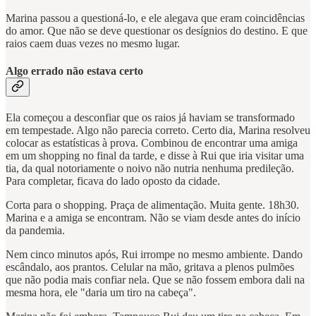
Marina passou a questioná-lo, e ele alegava que eram coincidências
do amor. Que não se deve questionar os desígnios do destino. E que
raios caem duas vezes no mesmo lugar.
Algo errado não estava certo
Ela começou a desconfiar que os raios já haviam se transformado
em tempestade. Algo não parecia correto. Certo dia, Marina resolveu
colocar as estatísticas à prova. Combinou de encontrar uma amiga
em um shopping no final da tarde, e disse à Rui que iria visitar uma
tia, da qual notoriamente o noivo não nutria nenhuma predileção.
Para completar, ficava do lado oposto da cidade.
Corta para o shopping. Praça de alimentação. Muita gente. 18h30.
Marina e a amiga se encontram. Não se viam desde antes do início
da pandemia.
Nem cinco minutos após, Rui irrompe no mesmo ambiente. Dando
escândalo, aos prantos. Celular na mão, gritava a plenos pulmões
que não podia mais confiar nela. Que se não fossem embora dali na
mesma hora, ele "daria um tiro na cabeça".