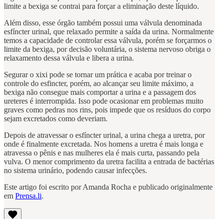
limite a bexiga se contrai para forçar a eliminação deste líquido.
Além disso, esse órgão também possui uma válvula denominada
esfíncter urinal, que relaxado permite a saída da urina. Normalmente
temos a capacidade de controlar essa válvula, porém se forçarmos o
limite da bexiga, por decisão voluntária, o sistema nervoso obriga o
relaxamento dessa válvula e libera a urina.
Segurar o xixi pode se tornar um prática e acaba por treinar o
controle do esfincter, porém, ao alcançar seu limite máximo, a
bexiga não consegue mais comportar a urina e a passagem dos
ureteres é interrompida. Isso pode ocasionar em problemas muito
graves como pedras nos rins, pois impede que os resíduos do corpo
sejam excretados como deveriam.
Depois de atravessar o esfíncter urinal, a urina chega a uretra, por
onde é finalmente excretada. Nos homens a uretra é mais longa e
atravessa o pênis e nas mulheres ela é mais curta, passando pela
vulva. O menor comprimento da uretra facilita a entrada de bactérias
no sistema urinário, podendo causar infecções.
Este artigo foi escrito por Amanda Rocha e publicado originalmente
em
Prensa.li
.