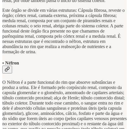
renal, por onde também passa o inicio do sistema coletor.
Este órgão se divide em várias estruturas: Cápsula fibrosa, reveste o
órgão; córtex renal, camada externa, próxima a cápsula fibrosa;
medula renal, composta por um conjunto de piramides renais e
colunas renais; o seio renal, abriga parte do sistema coletor. A parte
funcional deste órgão fica presente no que chamamos de
parênquima renal, composta pelo córtex renal e a medula renal. É
nessas estruturas que é encontrado o néfron, estrutura em
abundância no rim que realiza a reabsorção de nutrientes e a
formação de urina.
• Néfron
O Néfron é a parte funcional do rim que absorve substâncias e
produz a urina. Ele é formado pelo corpúsculo renal, composto da
capsula glomerular e o glomérulo, amontoado de capilares arteriais;
túbulo contorcido proximal; alça de Henle; túbulo contorcido distal;
túbulo coletor. Durante todo esse caminho, o sangue entra no rim e
dele é absorvido células sanguíneas e proteínas úteis (pela capsula
glomerular), glicose, aminoácidos, cálcio, fosfato e parte da água e
do sódio que forem úteis ao corpo (pelos capilares venosos presentes
no exterior do túbulo contorcido proximal) e o restante da água útil
ao corpo, que auxilia na pressão sanguínea (pelo túbulo coletor) em