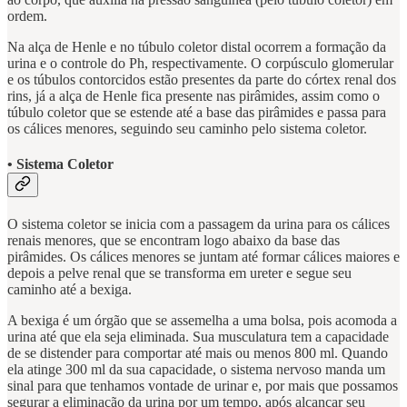
ordem.
Na alça de Henle e no túbulo coletor distal ocorrem a formação da
urina e o controle do Ph, respectivamente. O corpúsculo glomerular
e os túbulos contorcidos estão presentes da parte do córtex renal dos
rins, já a alça de Henle fica presente nas pirâmides, assim como o
túbulo coletor que se estende até a base das pirâmides e passa para
os cálices menores, seguindo seu caminho pelo sistema coletor.
• Sistema Coletor
O sistema coletor se inicia com a passagem da urina para os cálices
renais menores, que se encontram logo abaixo da base das
pirâmides. Os cálices menores se juntam até formar cálices maiores e
depois a pelve renal que se transforma em ureter e segue seu
caminho até a bexiga.
A bexiga é um órgão que se assemelha a uma bolsa, pois acomoda a
urina até que ela seja eliminada. Sua musculatura tem a capacidade
de se distender para comportar até mais ou menos 800 ml. Quando
ela atinge 300 ml da sua capacidade, o sistema nervoso manda um
sinal para que tenhamos vontade de urinar e, por mais que possamos
segurar a eliminação da urina por um tempo, após alcançar seu