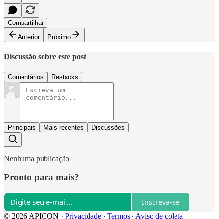
Compartilhar
Anterior
Próximo
Discussão sobre este post
Comentários
Restacks
Principais
Mais recentes
Discussões
Nenhuma publicação
Pronto para mais?
Inscreva-se
© 2026 APICON
·
Privacidade
∙
Termos
∙
Aviso de coleta