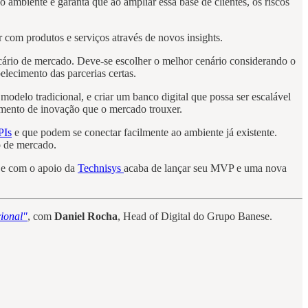
o ambiente e garanta que ao ampliar essa base de clientes, os riscos
com produtos e serviços através de novos insights.
ancário de mercado. Deve-se escolher o melhor cenário considerando o
elecimento das parcerias certas.
modelo tradicional, e criar um banco digital que possa ser escalável
vimento de inovação que o mercado trouxer.
PIs
e que podem se conectar facilmente ao ambiente já existente.
o de mercado.
, e com o apoio da
Technisys
acaba de lançar seu MVP e uma nova
cional"
, com
Daniel Rocha
, Head of Digital do Grupo Banese.