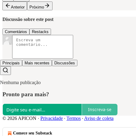
Anterior
Próximo
Discussão sobre este post
Comentários
Restacks
Principais
Mais recentes
Discussões
Nenhuma publicação
Pronto para mais?
Inscreva-se
© 2026 APICON
·
Privacidade
∙
Termos
∙
Aviso de coleta
Comece seu Substack