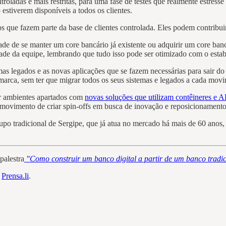
roladas e mais restritas, para uma fase de testes que realmente estresse 
estiverem disponíveis a todos os clientes.
ue fazem parte da base de clientes controlada. Eles podem contribuir 
idade de se manter um core bancário já existente ou adquirir um core b
ade da equipe, lembrando que tudo isso pode ser otimizado com o estab
as legados e as novas aplicações que se fazem necessárias para sair do 
marca, sem ter que migrar todos os seus sistemas e legados a cada mo
ar ambientes apartados com
novas soluções que utilizam contêineres e A
 movimento de criar spin-offs em busca de inovação e reposicionament
rupo tradicional de Sergipe, que já atua no mercado há mais de 60 anos
palestra
"Como construir um banco digital a partir de um banco tradi
m
Prensa.li
.