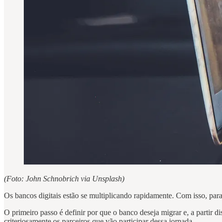
(Foto: John Schnobrich via Unsplash)
Os bancos digitais estão se multiplicando rapidamente. Com isso, par
O primeiro passo é definir por que o banco deseja migrar e, a partir 
criteriosamente os parceiros que vão participar dessa jornada.