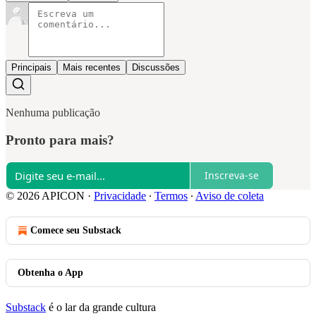
Principais
Mais recentes
Discussões
Nenhuma publicação
Pronto para mais?
Inscreva-se
© 2026 APICON
·
Privacidade
∙
Termos
∙
Aviso de coleta
Comece seu Substack
Obtenha o App
Substack
é o lar da grande cultura