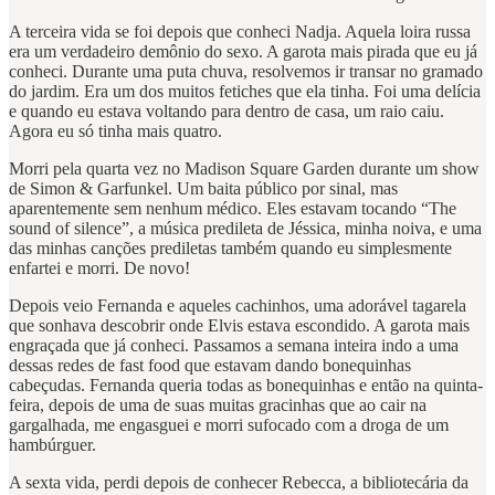
A terceira vida se foi depois que conheci Nadja. Aquela loira russa
era um verdadeiro demônio do sexo. A garota mais pirada que eu já
conheci. Durante uma puta chuva, resolvemos ir transar no gramado
do jardim. Era um dos muitos fetiches que ela tinha. Foi uma delícia
e quando eu estava voltando para dentro de casa, um raio caiu.
Agora eu só tinha mais quatro.
Morri pela quarta vez no Madison Square Garden durante um show
de Simon & Garfunkel. Um baita público por sinal, mas
aparentemente sem nenhum médico. Eles estavam tocando “The
sound of silence”, a música predileta de Jéssica, minha noiva, e uma
das minhas canções prediletas também quando eu simplesmente
enfartei e morri. De novo!
Depois veio Fernanda e aqueles cachinhos, uma adorável tagarela
que sonhava descobrir onde Elvis estava escondido. A garota mais
engraçada que já conheci. Passamos a semana inteira indo a uma
dessas redes de fast food que estavam dando bonequinhas
cabeçudas. Fernanda queria todas as bonequinhas e então na quinta-
feira, depois de uma de suas muitas gracinhas que ao cair na
gargalhada, me engasguei e morri sufocado com a droga de um
hambúrguer.
A sexta vida, perdi depois de conhecer Rebecca, a bibliotecária da