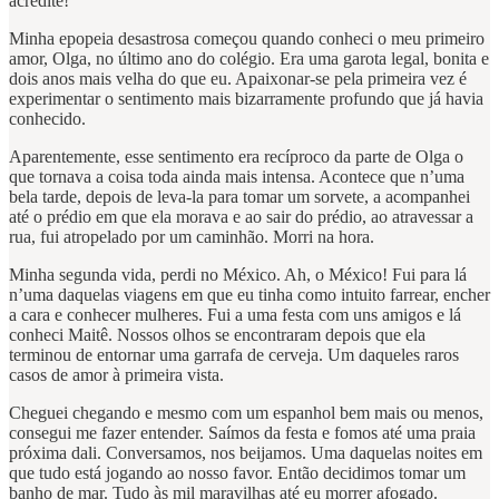
acredite!
Minha epopeia desastrosa começou quando conheci o meu primeiro
amor, Olga, no último ano do colégio. Era uma garota legal, bonita e
dois anos mais velha do que eu. Apaixonar-se pela primeira vez é
experimentar o sentimento mais bizarramente profundo que já havia
conhecido.
Aparentemente, esse sentimento era recíproco da parte de Olga o
que tornava a coisa toda ainda mais intensa. Acontece que n’uma
bela tarde, depois de leva-la para tomar um sorvete, a acompanhei
até o prédio em que ela morava e ao sair do prédio, ao atravessar a
rua, fui atropelado por um caminhão. Morri na hora.
Minha segunda vida, perdi no México. Ah, o México! Fui para lá
n’uma daquelas viagens em que eu tinha como intuito farrear, encher
a cara e conhecer mulheres. Fui a uma festa com uns amigos e lá
conheci Maitê. Nossos olhos se encontraram depois que ela
terminou de entornar uma garrafa de cerveja. Um daqueles raros
casos de amor à primeira vista.
Cheguei chegando e mesmo com um espanhol bem mais ou menos,
consegui me fazer entender. Saímos da festa e fomos até uma praia
próxima dali. Conversamos, nos beijamos. Uma daquelas noites em
que tudo está jogando ao nosso favor. Então decidimos tomar um
banho de mar. Tudo às mil maravilhas até eu morrer afogado.