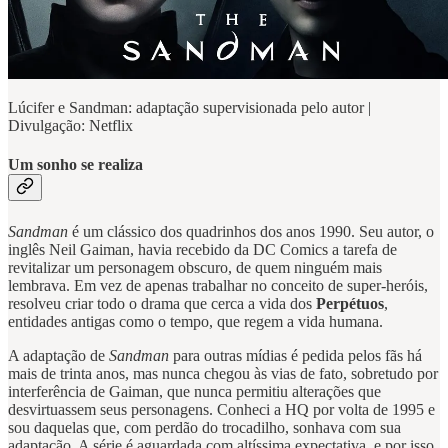
Lúcifer e Sandman: adaptação supervisionada pelo autor |
Divulgação: Netflix
Um sonho se realiza
Sandman
é um clássico dos quadrinhos dos anos 1990. Seu autor, o
inglês Neil Gaiman, havia recebido da DC Comics a tarefa de
revitalizar um personagem obscuro, de quem ninguém mais
lembrava. Em vez de apenas trabalhar no conceito de super-heróis,
resolveu criar todo o drama que cerca a vida dos
Perpétuos
,
entidades antigas como o tempo, que regem a vida humana.
A adaptação de
Sandman
para outras mídias é pedida pelos fãs há
mais de trinta anos, mas nunca chegou às vias de fato, sobretudo por
interferência de Gaiman, que nunca permitiu alterações que
desvirtuassem seus personagens. Conheci a HQ por volta de 1995 e
sou daquelas que, com perdão do trocadilho, sonhava com sua
adaptação. A série é aguardada com altíssima expectativa, e por isso