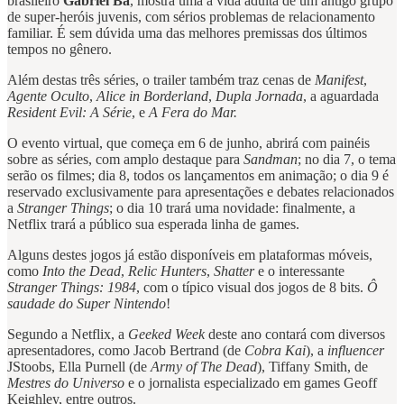
brasileiro
Gabriel Bá
, mostra uma a vida adulta de um antigo grupo
de super-heróis juvenis, com sérios problemas de relacionamento
familiar. É sem dúvida uma das melhores premissas dos últimos
tempos no gênero.
Além destas três séries, o trailer também traz cenas de
Manifest
,
Agente Oculto
,
Alice in Borderland
,
Dupla Jornada
, a aguardada
Resident Evil: A Série
, e
A Fera do Mar.
O evento virtual, que começa em 6 de junho, abrirá com painéis
sobre as séries, com amplo destaque para
Sandman
; no dia 7, o tema
serão os filmes; dia 8, todos os lançamentos em animação; o dia 9 é
reservado exclusivamente para apresentações e debates relacionados
a
Stranger Things
; o dia 10 trará uma novidade: finalmente, a
Netflix trará a público sua esperada linha de games.
Alguns destes jogos já estão disponíveis em plataformas móveis,
como
Into the Dead
,
Relic Hunters
,
Shatter
e o interessante
Stranger Things: 1984
, com o típico visual dos jogos de 8 bits.
Ô
saudade do Super Nintendo
!
Segundo a Netflix, a
Geeked Week
deste ano contará com diversos
apresentadores, como Jacob Bertrand (de
Cobra Kai
), a
influencer
JStoobs, Ella Purnell (de
Army of The Dead
), Tiffany Smith, de
Mestres do Universo
e o jornalista especializado em games Geoff
Keighley, entre outros.