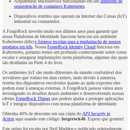
Arquiteturas Microservice funcionando em um
ambiente de
orquestração de containers Kubernetes
.
Dispositivos restritos que operam na Internet das Coisas (IoT)
industrial ou consumidor.
A ForgeRock investiu muito nos últimos anos para garantir que
nossa Plataforma de Identidade funcione bem em um ambiente
Kubernetes (k8s)
e fornece receitas para a implantação de nossos
produtos em k8s
. Nossa
ForgeRock Identity Cloud
funciona em
Kubernetes, portanto temos um profundo conhecimento sobre como
escalar e assegurar implantações nesta plataforma, algumas das quais
são destiladas na Parte 4 do livro.
Os ambientes IoT são muito diferentes do mundo confortável dos
servidores que rodam em data centers, tanto devido à natureza
restrita dos dispositivos envolvidos quanto ao quão expostos eles
podem estar à ameaças externas. A ForgeRock passou vários anos
investigando os desafios desses ambientes e desenvolvendo nossas
ofertas
ForgeRock Things
que podem ajudar a proteger aplicações
IoT e integrar dispositivos com nossa plataforma de identidade.
Obtenha 40% de desconto em sua cópia do
API Security in
Action
aqui usando este código:
forgerock40
. Espero que gostem!
Este artigo foi escrito por Neil Madden e publicado originalmente