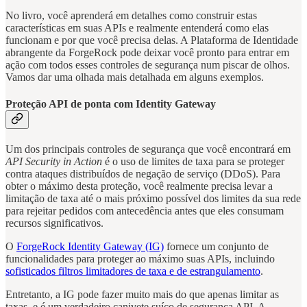
No livro, você aprenderá em detalhes como construir estas
características em suas APIs e realmente entenderá como elas
funcionam e por que você precisa delas. A Plataforma de Identidade
abrangente da ForgeRock pode deixar você pronto para entrar em
ação com todos esses controles de segurança num piscar de olhos.
Vamos dar uma olhada mais detalhada em alguns exemplos.
Proteção API de ponta com Identity Gateway
Um dos principais controles de segurança que você encontrará em
API Security in Action
é o uso de limites de taxa para se proteger
contra ataques distribuídos de negação de serviço (DDoS). Para
obter o máximo desta proteção, você realmente precisa levar a
limitação de taxa até o mais próximo possível dos limites da sua rede
para rejeitar pedidos com antecedência antes que eles consumam
recursos significativos.
O
ForgeRock Identity Gateway (IG)
fornece um conjunto de
funcionalidades para proteger ao máximo suas APIs, incluindo
sofisticados filtros limitadores de taxa e de estrangulamento
.
Entretanto, a IG pode fazer muito mais do que apenas limitar as
taxas, e é um verdadeiro canivete suíço de segurança API. A