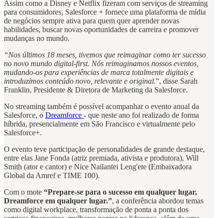
Assim como a Disney e Netflix fizeram com serviços de streaming
para consumidores, Salesforce + fornece uma plataforma de mídia
de negócios sempre ativa para quem quer aprender novas
habilidades, buscar novas oportunidades de carreira e promover
mudanças no mundo.
“Nos últimos 18 meses, tivemos que reimaginar como ter sucesso
no novo mundo digital-first. Nós reimaginamos nossos eventos,
mudando-os para experiências de marca totalmente digitais e
introduzimos conteúdo novo, relevante e original.
”, disse Sarah
Franklin, Presidente & Diretora de Marketing da Salesforce.
No streaming também é possível acompanhar o evento anual da
Salesforce, o
Dreamforce
- que neste ano foi realizado de forma
híbrida, presencialmente em São Francisco e virtualmente pelo
Salesforce+.
O evento teve participação de personalidades de grande destaque,
entre elas Jane Fonda (atriz premiada, ativista e produtora), Will
Smith (ator e cantor) e Nice Nailantei Leng'ete (Embaixadora
Global da Amref e TIME 100).
Com o mote
“Prepare-se para o sucesso em qualquer lugar,
Dreamforce em qualquer lugar.”
, a conferência abordou temas
como digital workplace, transformação de ponta a ponta dos