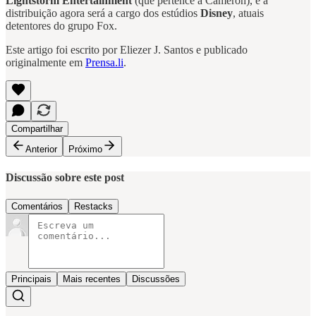
Lightstorm Entertainment
(que pertence a Cameron), e a
distribuição agora será a cargo dos estúdios
Disney
, atuais
detentores do grupo Fox.
Este artigo foi escrito por Eliezer J. Santos e publicado
originalmente em
Prensa.li
.
Compartilhar
Anterior
Próximo
Discussão sobre este post
Comentários
Restacks
Principais
Mais recentes
Discussões