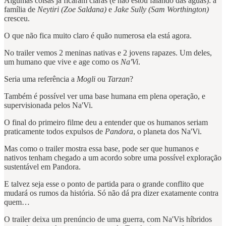
Algumas coisas já ficaram claras (e não estou falando das águas): a
família de
Neytiri (Zoe Saldana)
e
Jake Sully (Sam Worthington)
cresceu.
O que não fica muito claro é quão numerosa ela está agora.
No trailer vemos 2 meninas nativas e 2 jovens rapazes. Um deles,
um humano que vive e age como os
Na'Vi
.
Seria uma referência a
Mogli
ou
Tarzan
?
Também é possível ver uma base humana em plena operação, e
supervisionada pelos Na'Vi.
O final do primeiro filme deu a entender que os humanos seriam
praticamente todos expulsos de
Pandora
, o planeta dos Na'Vi.
Mas como o trailer mostra essa base, pode ser que humanos e
nativos tenham chegado a um acordo sobre uma possível exploração
sustentável em Pandora.
E talvez seja
esse o ponto de partida para o grande conflito que
mudará os rumos da história. Só não dá pra dizer exatamente contra
quem…
O trailer deixa um prenúncio de uma guerra, com Na'Vis híbridos