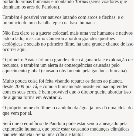
portando armas humanas e montando
Toruks
(seres voadores que
dominam os ares de Pandora).
Também é possível ver nativos lutando com arcos e flechas, e o
prenúncio de uma batalha épica na base humana.
Não fica claro se a guerra colocará mais uma vez humanos e nativos
lado a lado, mas como Cameron abordou grandes questões
ecológicas e sociais no primeiro filme, há uma grande chance de isso
ocorrer aqui.
O primeiro Avatar foi uma grande crítica à ganância e exploração de
recursos, e também um alerta às consequências causadas pelo
aquecimento global (causado obviamente pela ganância humana).
Muito pouca coisa foi feita visando reparar os danos ao planeta
desde 2009 pra cá, e como a humanidade insiste em não aprender
com os seus erros, é bem provável que o diretor queira abordar isso
de alguma forma em
Avatar 2
.
O próprio nome do filme: o caminho da água já nos dá uma ideia do
que vem por aí.
Será que o equilíbrio de Pandora pode estar sendo ameaçado pela
exploração humana, que pode estar causando mudanças climáticas
naquele planeta? Seria uma crítica e tanto!