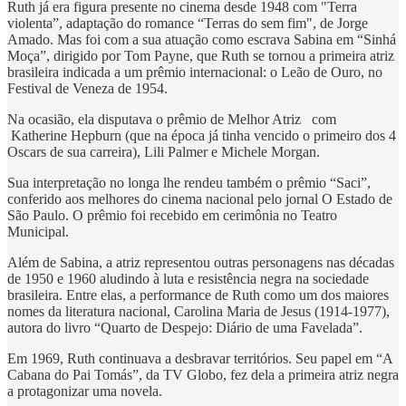
Ruth já era figura presente no cinema desde 1948 com "Terra
violenta”, adaptação do romance “Terras do sem fim", de Jorge
Amado. Mas foi com a sua atuação como escrava Sabina em “Sinhá
Moça”, dirigido por Tom Payne, que Ruth se tornou a primeira atriz
brasileira indicada a um prêmio internacional: o Leão de Ouro, no
Festival de Veneza de 1954.
Na ocasião, ela disputava o prêmio de Melhor Atriz com
Katherine Hepburn (que na época já tinha vencido o primeiro dos 4
Oscars de sua carreira), Lili Palmer e Michele Morgan.
Sua interpretação no longa lhe rendeu também o prêmio “Saci”,
conferido aos melhores do cinema nacional pelo jornal O Estado de
São Paulo. O prêmio foi recebido em cerimônia no Teatro
Municipal.
Além de Sabina, a atriz representou outras personagens nas décadas
de 1950 e 1960 aludindo à luta e resistência negra na sociedade
brasileira. Entre elas, a performance de Ruth como um dos maiores
nomes da literatura nacional, Carolina Maria de Jesus (1914-1977),
autora do livro “Quarto de Despejo: Diário de uma Favelada”.
Em 1969, Ruth continuava a desbravar territórios. Seu papel em “A
Cabana do Pai Tomás”, da TV Globo, fez dela a primeira atriz negra
a protagonizar uma novela.