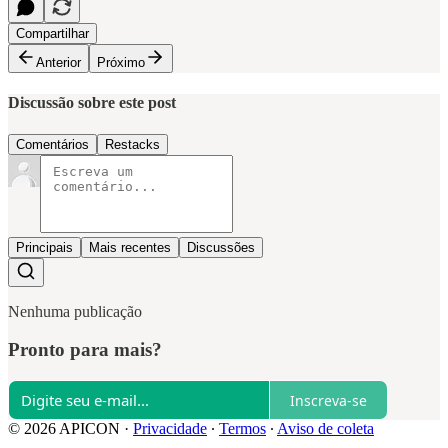
Compartilhar
Anterior
Próximo
Discussão sobre este post
Comentários
Restacks
Principais
Mais recentes
Discussões
Nenhuma publicação
Pronto para mais?
Inscreva-se
© 2026 APICON
·
Privacidade
∙
Termos
∙
Aviso de coleta