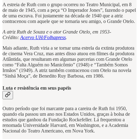
A estreia de Ruth com o grupo ocorreu no Teatro Municipal, em 8
de maio de 1945, com a peça “O Imperador Jones”, fazendo o papel
de uma escrava. Foi justamente na década de 1940 que a atriz
contracenou com aquele que se tornaria seu amigo, o Grande Otelo.
A atriz Ruth de Souza e o ator Grande Otelo, em 1953-
Crédito:
Acervo UH/Folhapress
.
Mais adiante, Ruth viria a se tornar uma estrela da extinta produtora
de cinema Vera Cruz, mas antes disso atuou em filmes da produtora
Atlântida, que resultaram em algumas parcerias com Grande Otelo
como “Falta Alguém no Manicômio” (1948) e “Também Somos
Irmãos” (1949). A atriz também contracenou com Otelo na novela
“Sinhá Moça”, de Benedito Ruy Barbosa, em 1986.
Luta e resistência em seus papéis
Outro período que foi marcante para a careira de Ruth foi 1950,
quando ela passou um ano nos Estados Unidos, graças à bolsa de
estudos que ganhou da Fundação Rockefeller. Lá frequentou a
renomada Universidade Harvard, em Washington, e a Academia
Nacional do Teatro Americano, em Nova York.