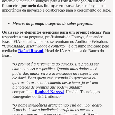
desenvolvimento de soluções para a
transformação do sistema
financeiro por meio das finanças embarcadas
, e reforçaram a
importância da inovação e colaboração para o crescimento do setor.
Mestres do prompt: o segredo de saber perguntar
Quais são os elementos essenciais para um prompt eficaz?
Para
responder a esta pergunta, profissionais da Foursys, Santander
Brasil, FIAP e Itaú Unibanco se reuniram no Auditório Febraban.
“
Curiosidade, assertividade e contexto
”, é o resumo indicado pelo
mediador
Rafael Rovani
, Head de IA e Analítica do Banco do
Brasil.
“
O prompt é a ferramenta do curioso. Ele precisa ser
claro, conciso e específico. Quanto mais dados você
puder dar, maior será a acuracidade da resposta que
ele dará. Para quem está testando IA generativa ou
quer acelerar o conhecimento nesse tema, já existem
bibliotecas de prompts que podem ajudar.
”
compartilhou
Raphael Narezzi
, Head de Tecnologias
Emergentes do Itaú Unibanco.
“
O nome inteligência artificial não está aqui por acaso.
É preciso levar à inteligência artificial os mesmos
recursos que usamos em nossa linguagem. A IA está