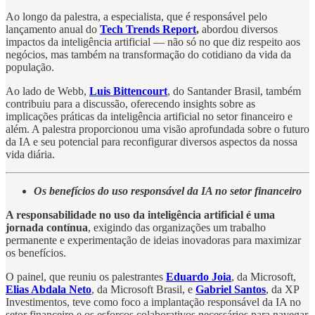
Ao longo da palestra, a especialista, que é responsável pelo
lançamento anual do
Tech Trends Report
,
abordou diversos
impactos da inteligência artificial — não só no que diz respeito aos
negócios, mas também na transformação do cotidiano da vida da
população.
Ao lado de Webb,
Luis Bittencourt
, do Santander Brasil, também
contribuiu para a discussão, oferecendo insights sobre as
implicações práticas da inteligência artificial no setor financeiro e
além. A palestra proporcionou uma visão aprofundada sobre o futuro
da IA e seu potencial para reconfigurar diversos aspectos da nossa
vida diária.
Os benefícios do uso responsável da IA no setor financeiro
A responsabilidade no uso da inteligência artificial é uma
jornada contínua
, exigindo das organizações um trabalho
permanente e experimentação de ideias inovadoras para maximizar
os benefícios.
O painel, que reuniu os palestrantes
Eduardo Joia
, da Microsoft,
Elias Abdala Neto
, da Microsoft Brasil, e
Gabriel Santos
, da XP
Investimentos, teve como foco a implantação responsável da IA no
setor financeiro e os esforços colaborativos necessários para navegar