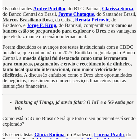
Os palestrantes
Andre Portilho
, do BTG Pactual,
Clarissa Souza
,
do Banco Central do Brasil,
Jayme Chataque
,
do Santander Brasil,
Marcos Brasiliano Rosa
, da Caixa,
Renata Petrovic
, do
Bradesco, e
Jorge F. Krug
,
do Banrisul, compartilharam
como os
bancos estão se preparando para explorar o Drex
e as vantagens
que ele traz diante do cenário internacional.
Foram discutidos os avanços nos testes institucionais com a CBDC
brasileira, que continuarão em 2025. Emitida e regulada pelo Banco
Central, a
moeda digital foi destacada como uma ferramenta
para compras, pagamentos e envio e recebimento de dinheiro,
tanto local quanto internacional, com maior velocidade e
eficiência
. A discussão enfatizou como o Drex abre oportunidades
de negócios, investimentos e novos serviços financeiros para as
instituições financeiras.
Banking of Things, já ouviu falar? O IoT e o 5G estão por
trás
Como está o 5G no Brasil? Será que todo o seu potencial está sendo
explorado?
Os especialistas
Gloria Kojima
, do Bradesco,
Lorena Prado
, do