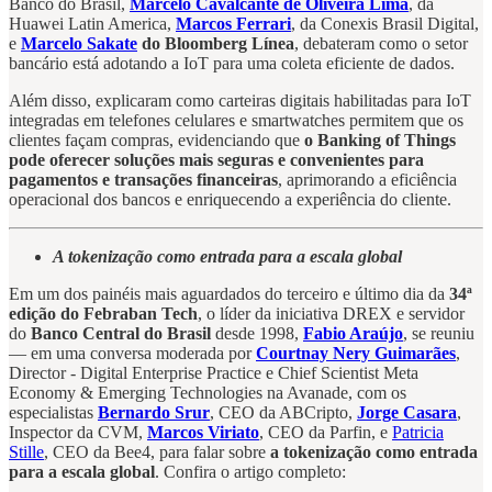
Banco do Brasil,
Marcelo Cavalcante de Oliveira Lima
, da
Huawei Latin America,
Marcos Ferrari
, da Conexis Brasil Digital,
e
Marcelo Sakate
do Bloomberg Línea
, debateram como o setor
bancário está adotando a IoT para uma coleta eficiente de dados.
Além disso, explicaram como carteiras digitais habilitadas para IoT
integradas em telefones celulares e smartwatches permitem que os
clientes façam compras, evidenciando que
o Banking of Things
pode oferecer soluções mais seguras e convenientes para
pagamentos e transações financeiras
, aprimorando a eficiência
operacional dos bancos e enriquecendo a experiência do cliente.
A tokenização como entrada para a escala global
Em um dos painéis mais aguardados do terceiro e último dia da
34ª
edição do Febraban Tech
, o líder da iniciativa DREX e servidor
do
Banco Central do Brasil
desde 1998,
Fabio Araújo
, se reuniu
— em uma conversa moderada por
Courtnay Nery Guimarães
,
Director - Digital Enterprise Practice e Chief Scientist Meta
Economy & Emerging Technologies na Avanade, com os
especialistas
Bernardo Srur
, CEO da ABCripto,
Jorge Casara
,
Inspector da CVM,
Marcos Viriato
, CEO da Parfin, e
Patricia
Stille
, CEO da Bee4, para falar sobre
a tokenização como entrada
para a escala global
. Confira o artigo completo: