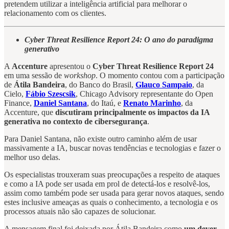
pretendem utilizar a inteligência artificial para melhorar o
relacionamento com os clientes.
Cyber Threat Resilience Report 24: O ano do paradigma
generativo
A
Accenture
apresentou o
Cyber Threat Resilience Report 24
em uma sessão de
workshop
. O momento contou com a participação
de
Átila Bandeira
, do Banco do Brasil,
Glauco Sampaio
, da
Cielo,
Fábio Szescsik
, Chicago Advisory representante do Open
Finance,
Daniel Santana
, do Itaú, e
Renato Marinho
, da
Accenture, que
discutiram principalmente os impactos da IA
generativa no contexto de cibersegurança
.
Para Daniel Santana, não existe outro caminho além de usar
massivamente a IA, buscar novas tendências e tecnologias e fazer o
melhor uso delas.
Os especialistas trouxeram suas preocupações a respeito de ataques
e como a IA pode ser usada em prol de detectá-los e resolvê-los,
assim como também pode ser usada para gerar novos ataques, sendo
estes inclusive ameaças as quais o conhecimento, a tecnologia e os
processos atuais não são capazes de solucionar.
A mensagem final foi deixada por Átila Bandeira como
um dever