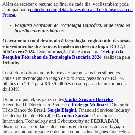
Além de receber o resumo ao final de cada dia, você também pode
acompanhar a
cobertura completa através do canal de transmissão da
Prensa
.
Pesquisa Febraban de Tecnologia Bancária: onde estão os
investimentos dos bancos
O orçamento total destinado à tecnologia, englobando despesas
e investimentos dos bancos brasileiros deverá atingir R$ 47,4
bilhões em 2024
. Esta informação foi destacada na
1ª etapa da
Pesquisa Febraban de Tecnologia Bancária 2024
, realizada pela
Deloitte.
O estudo mostrou que os bancos dobraram seus investimentos
anuais em tecnologia ao longo de oito anos, passando de R$ 19,1
bilhões em 2015 para R$ 39 bilhões no ano passado, um aumento
de 104%.
Durante o painel, os palestrantes
Cíntia Scovine Barcelos
,
Executive IT Director do Bradesco,
Rodrigo Mulinari
, Diretor de
TI do Banco do Brasil,
Sergio Biagini
, Financial Services Industry
Leader na Deloitte Brasil, e
Carolina Sansão
, Director of
Innovation, Technology and Cybersecurity na
FEBRABAN
,
discutiram as prioridades dos bancos em termos de tecnologia, o
investimento na força de trabalho e como as instituições financeiras