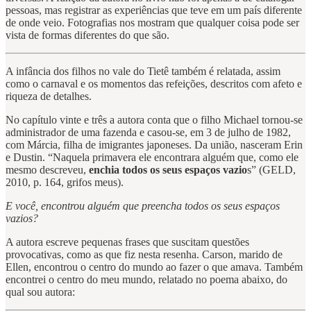
pessoas, mas registrar as experiências que teve em um país diferente
de onde veio. Fotografias nos mostram que qualquer coisa pode ser
vista de formas diferentes do que são.
A infância dos filhos no vale do Tietê também é relatada, assim
como o carnaval e os momentos das refeições, descritos com afeto e
riqueza de detalhes.
No capítulo vinte e três a autora conta que o filho Michael tornou-se
administrador de uma fazenda e casou-se, em 3 de julho de 1982,
com Márcia, filha de imigrantes japoneses. Da união, nasceram Erin
e Dustin. “Naquela primavera ele encontrara alguém que, como ele
mesmo descreveu,
enchia todos os seus espaços vazio
s” (GELD,
2010, p. 164, grifos meus).
E você, encontrou alguém que preencha todos os seus espaços
vazios?
A autora escreve pequenas frases que suscitam questões
provocativas, como as que fiz nesta resenha. Carson, marido de
Ellen, encontrou o centro do mundo ao fazer o que amava. Também
encontrei o centro do meu mundo, relatado no poema abaixo, do
qual sou autora: