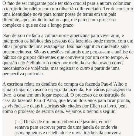
O fato de ser imigrante pode ter sido crucial para a autora colonizar
o território brasileiro com um olhar tão diferenciado. Ter de construir
uma identidade nova para tomar posse de terras em um país
diferente, após muito trabalho aqui, me parece um processo
complexo e que se deu a longo prazo.
Não deixou de lado a cultura norte-americana para viver aqui, e
interpretou os hábitos das pessoas das fazendas onde morou com um
olhar próprio de uma estrangeira. Isso não significa que tenha sido
preconceituosa. São as questões culturais que perpassam a análise de
hábitos de grupos diferentes que convivem por um certo tempo. A
questão não é eliminar o
outro
por meio da escrita, usada como
mecanismo de violência, mas registrar o
outro
a partir de uma
perspectiva particular.
A escritora relata os detalhes da compra da fazenda Pau-d’Alho e
situa o lugar da casa no espaço da fazenda. Em várias passagens do
livro, a casa tem um lugar especial. O processo de construção da
casa da fazenda Pau-d’Alho, que levou dois anos para ficar pronta,
as vivências e datas históricas são citados por Ellen no livro, bem
como o processo de escrita dela. Vejamos o trecho a seguir:
[…] Detrás de um muro coberto de jasmim, eu me
sentava para escrever perto de uma janela de onde via
as mangueiras e os telhados e ouvia trechos da conversa