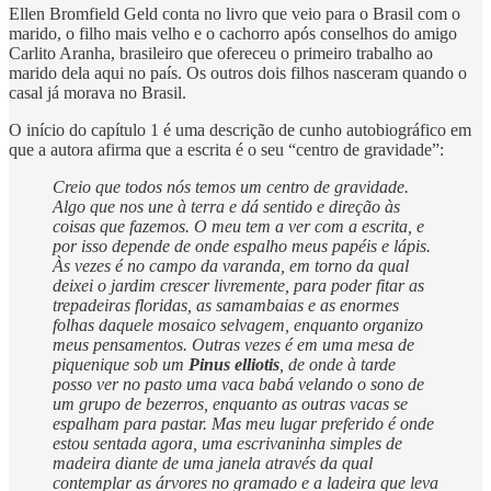
Ellen Bromfield Geld conta no livro que veio para o Brasil com o
marido, o filho mais velho e o cachorro após conselhos do amigo
Carlito Aranha, brasileiro que ofereceu o primeiro trabalho ao
marido dela aqui no país. Os outros dois filhos nasceram quando o
casal já morava no Brasil.
O início do capítulo 1 é uma descrição de cunho autobiográfico em
que a autora afirma que a escrita é o seu “centro de gravidade”:
Creio que todos nós temos um centro de gravidade.
Algo que nos une à terra e dá sentido e direção às
coisas que fazemos. O meu tem a ver com a escrita, e
por isso depende de onde espalho meus papéis e lápis.
Às vezes é no campo da varanda, em torno da qual
deixei o jardim crescer livremente, para poder fitar as
trepadeiras floridas, as samambaias e as enormes
folhas daquele mosaico selvagem, enquanto organizo
meus pensamentos. Outras vezes é em uma mesa de
piquenique sob um
Pinus elliotis
, de onde à tarde
posso ver no pasto uma vaca babá velando o sono de
um grupo de bezerros, enquanto as outras vacas se
espalham para pastar. Mas meu lugar preferido é onde
estou sentada agora, uma escrivaninha simples de
madeira diante de uma janela através da qual
contemplar as árvores no gramado e a ladeira que leva