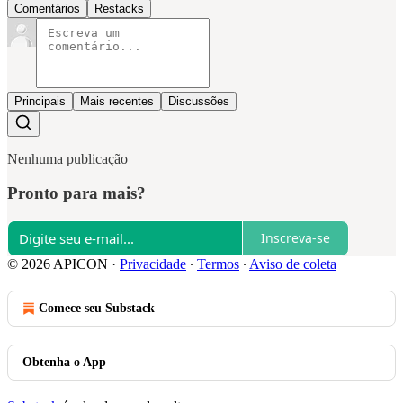
Comentários
Restacks
Principais
Mais recentes
Discussões
Nenhuma publicação
Pronto para mais?
Inscreva-se
© 2026 APICON
·
Privacidade
∙
Termos
∙
Aviso de coleta
Comece seu Substack
Obtenha o App