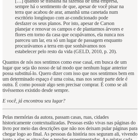
[…] quando se trabalha na fazenda de uma empresa,
sempre há o sentimento de que, apesar de você pisar na
terra que acabou de arar, amanhã uma canetada num
escritório longínquo com ar-condicionado pode
desfazer os seus planos. Por isto, apesar de Carson
planejar e renovar os campos e de plantarmos árvores e
flores em torno da casa que ocupávamos, ela nunca nos
pareceu um lar, era só um lugar de passagem enquanto
procurávamos a terra em que sonhávamos nos
estabelecer pelo resto da vida (GELD, 2010, p. 20)
.
Quantos de nós nos sentimos como esse casal, em busca de um
lugar que seja tão nosso de tal modo que nenhum lugar anterior
possa substituí-lo. Quero dizer com isso que nos sentirmos bem em
um determinado espaço é uma coisa, mas nos sentir parte dele é
outra. É como possuir algo sem precisar comprar. É como se ali
tivéssemos existido desde sempre.
E você, já encontrou seu lugar?
Pelas memórias da autora, passam casas, ruas, cidades
historicamente contextualizadas. Pessoas estão vivas nas páginas do
livro por meio das descrições que não nos deixam pular páginas para
chegar logo ao final. As pessoas da história nos seguram ali, vivendo
junto a elas as situações e tensões experimentadas. Ao relatar cada