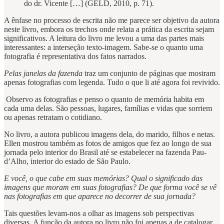
do dr. Vicente […] (GELD, 2010, p. 71).
A ênfase no processo de escrita não me parece ser objetivo da autora
neste livro, embora os trechos onde relata a prática da escrita sejam
significativos. A leitura do livro me levou a uma das partes mais
interessantes: a interseção texto-imagem. Sabe-se o quanto uma
fotografia é representativa dos fatos narrados.
Pelas janelas da fazenda
traz um conjunto de páginas que mostram
apenas fotografias com legenda. Tudo o que li até agora foi revivido.
Observo as fotografias e penso o quanto de memória habita em
cada uma delas. São pessoas, lugares, famílias e vidas que sorriem
ou apenas retratam o cotidiano.
No livro, a autora publicou imagens dela, do marido, filhos e netas.
Ellen mostrou também as fotos de amigos que fez ao longo de sua
jornada pelo interior do Brasil até se estabelecer na fazenda Pau-
d’Alho, interior do estado de São Paulo.
E você, o que cabe em suas memórias? Qual o significado das
imagens que moram em suas fotografias? De que forma você se vê
nas fotografias em que aparece no decorrer de sua jornada?
Tais questões levam-nos a olhar as imagens sob perspectivas
diversas. A função da autora no livro não foi apenas a de catalogar