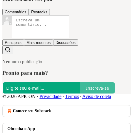
Comentários
Restacks
Principais
Mais recentes
Discussões
Nenhuma publicação
Pronto para mais?
Inscreva-se
© 2026 APICON
·
Privacidade
∙
Termos
∙
Aviso de coleta
Comece seu Substack
Obtenha o App