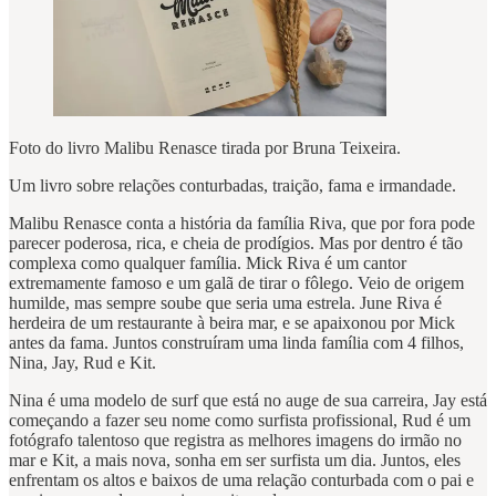
Foto do livro Malibu Renasce tirada por Bruna Teixeira.
Um livro sobre relações conturbadas, traição, fama e irmandade.
Malibu Renasce conta a história da família Riva, que por fora pode
parecer poderosa, rica, e cheia de prodígios. Mas por dentro é tão
complexa como qualquer família. Mick Riva é um cantor
extremamente famoso e um galã de tirar o fôlego. Veio de origem
humilde, mas sempre soube que seria uma estrela. June Riva é
herdeira de um restaurante à beira mar, e se apaixonou por Mick
antes da fama. Juntos construíram uma linda família com 4 filhos,
Nina, Jay, Rud e Kit.
Nina é uma modelo de surf que está no auge de sua carreira, Jay está
começando a fazer seu nome como surfista profissional, Rud é um
fotógrafo talentoso que registra as melhores imagens do irmão no
mar e Kit, a mais nova, sonha em ser surfista um dia. Juntos, eles
enfrentam os altos e baixos de uma relação conturbada com o pai e