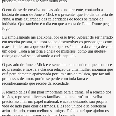
precisam aprender a se virar muito cedo.
O enredo se desenvolve no passado e no presente, contando a
história de amor de June e Mick e o presente, que é o dia da festa de
Nina, a mais aguardada das celebridades de todos os ramos da
indústria. Que também é o dia em que a costa de Point Dume pega
fogo.
Eu simplesmente me apaixonei por esse livro. Apesar de ser narrado
em terceira pessoa, a autora soube desenvolver os personagens com
maestria, de forma que você sente que está dentro da cabeça de cada
um deles. Toda a história é cheia de mistérios, como um quebra-
cabeça que vai se encaixando a cada capítulo.
O passado de June e Mick é essencial para entender o que acontece
no presente, e mostra a clássica relação de uma mulher anônima que
está perdidamente apaixonada por um astro da música, que faz mil
promessas de amor, porém se perde com toda fama e
reconhecimento que recebe da sociedade.
A relação deles é um pilar importante para a trama. Já a relação dos
irmãos, representa diversas famílias em que a irmã mais velha
precisa assumir um papel maternal, e acaba deixando sua própria
vida de lado para criar os irmãos. Eles são unidos e se protegem
acima de tudo, como melhores amigos. E foi o surf que ajudou os
quatro a se encontrarem, cada um do seu jeito.