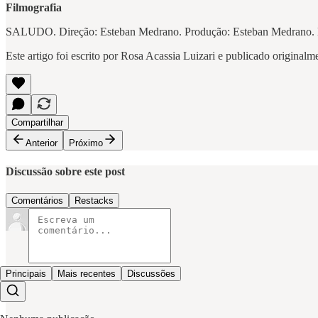
Filmografia
SALUDO. Direção: Esteban Medrano. Produção: Esteban Medrano. Bolí
Este artigo foi escrito por Rosa Acassia Luizari e publicado original
Compartilhar
Anterior
Próximo
Discussão sobre este post
Comentários
Restacks
Principais
Mais recentes
Discussões