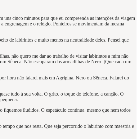
mim uns cinco minutos para que eu compreenda as intenções da viagem
a, a engrenagem e o relógio. Ponteiros se movimentam da mesma
peito de labirintos e muito menos na neutralidade deles. Pensei que
lhas, não quero me dar ao trabalho de visitar labirintos a mim não
e com Sêneca. Não escaparam das armadilhas de Nero. [Que cada um
, por hora não falarei mais em Agripina, Nero ou Sêneca. Falarei do
se tudo à sua volta. O grito, o toque do telefone, a canção.
O
a pequena.
não fiquemos iludidos. O espetáculo continua, mesmo que nem todos
 tempo que nos resta. Que seja percorrido o labirinto com maestria e