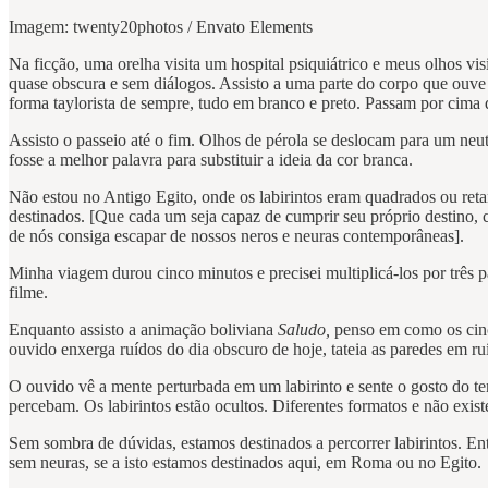
Imagem: twenty20photos / Envato Elements
Na ficção, uma orelha visita um hospital psiquiátrico e meus olhos 
quase obscura e sem diálogos. Assisto a uma parte do corpo que ouv
forma taylorista de sempre, tudo em branco e preto. Passam por cim
Assisto o passeio até o fim. Olhos de pérola se deslocam para um neutr
fosse a melhor palavra para substituir a ideia da cor branca.
Não estou no Antigo Egito, onde os labirintos eram quadrados ou retan
destinados. [Que cada um seja capaz de cumprir seu próprio destino
de nós consiga escapar de nossos neros e neuras contemporâneas].
Minha viagem durou cinco minutos e precisei multiplicá-los por três p
filme.
Enquanto assisto a animação boliviana
Saludo,
penso em como os cinc
ouvido enxerga ruídos do dia obscuro de hoje, tateia as paredes em r
O ouvido vê a mente perturbada em um labirinto e sente o gosto do 
percebam. Os labirintos estão ocultos. Diferentes formatos e não exist
Sem sombra de dúvidas, estamos destinados a percorrer labirintos. En
sem neuras, se a isto estamos destinados aqui, em Roma ou no Egito