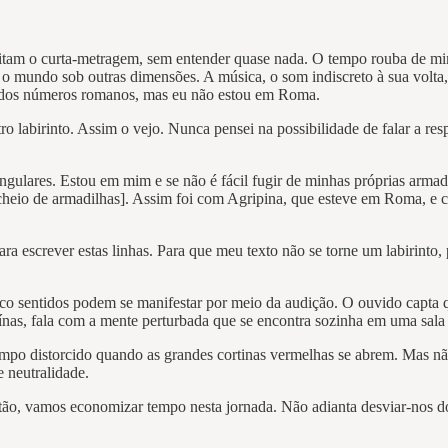
visitam o curta-metragem, sem entender quase nada. O tempo rouba de 
e o mundo sob outras dimensões. A música, o som indiscreto à sua volt
a dos números romanos, mas eu não estou em Roma.
o labirinto. Assim o vejo. Nunca pensei na possibilidade de falar a res
gulares. Estou em mim e se não é fácil fugir de minhas próprias armadi
, cheio de armadilhas]. Assim foi com Agripina, que esteve em Roma, 
ara escrever estas linhas. Para que meu texto não se torne um labirinto
o sentidos podem se manifestar por meio da audição. O ouvido capta qua
uínas, fala com a mente perturbada que se encontra sozinha em uma sal
tempo distorcido quando as grandes cortinas vermelhas se abrem. Mas 
e neutralidade.
tão, vamos economizar tempo nesta jornada. Não adianta desviar-nos do
.