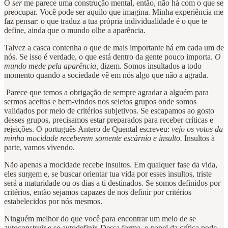
O
ser
me parece uma construção mental, então, não há com o que se
preocupar. Você pode ser aquilo que imagina. Minha experiência me
faz pensar: o que traduz a tua própria individualidade é o que te
define, ainda que o mundo olhe a aparência.
Talvez a casca contenha o que de mais importante há em cada um de
nós. Se isso é verdade, o que está dentro da gente pouco importa.
O
mundo mede pela aparência,
dizem. Somos insultados a todo
momento quando a sociedade vê em nós algo que não a agrada.
Parece que temos a obrigação de sempre agradar a alguém para
sermos aceitos e bem-vindos nos seletos grupos onde somos
validados por meio de critérios subjetivos. Se escapamos ao gosto
desses grupos, precisamos estar preparados para receber críticas e
rejeições. O português
Antero de Quental escreveu:
vejo os votos da
minha mocidade receberem somente escárnio e insulto.
Insultos à
parte, vamos vivendo.
Não apenas a mocidade recebe insultos. Em qualquer fase da vida,
eles surgem e, se buscar orientar tua vida por esses insultos, triste
será a maturidade ou os dias a ti destinados. Se somos definidos por
critérios, então sejamos capazes de nos definir por critérios
estabelecidos por nós mesmos.
Ninguém melhor do que você para encontrar um meio de se
autoconstruir e se autodefinir. Dessa forma, o papel da crítica pode