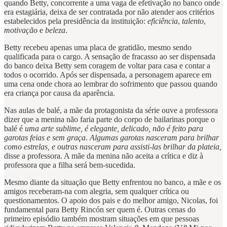
quando Betty, concorrente a uma vaga de efetivação no banco onde
era estagiária, deixa de ser contratada por não atender aos critérios
estabelecidos pela presidência da instituição:
eficiência
,
talento
,
motivação
e
beleza
.
Betty recebeu apenas uma placa de gratidão, mesmo sendo
qualificada para o cargo. A sensação de fracasso ao ser dispensada
do banco deixa Betty sem coragem de voltar para casa e contar a
todos o ocorrido. Após ser dispensada, a personagem aparece em
uma cena onde chora ao lembrar do sofrimento que passou quando
era criança por causa da aparência.
Nas aulas de balé, a mãe da protagonista da série ouve a professora
dizer que a menina não faria parte do corpo de bailarinas porque o
balé é
uma arte sublime, é elegante, delicado, não é feito para
garotas feias e sem graça
.
Algumas garotas nasceram para brilhar
como estrelas, e outras nasceram para assisti-las brilhar da plateia,
disse a professora. A mãe da menina não aceita a crítica e diz à
professora que a filha será bem-sucedida.
Mesmo diante da situação que Betty enfrentou no banco, a mãe e os
amigos receberam-na com alegria, sem qualquer crítica ou
questionamentos. O apoio dos pais e do melhor amigo, Nicolas, foi
fundamental para Betty Rincón ser quem é. Outras cenas do
primeiro episódio também mostram situações em que pessoas