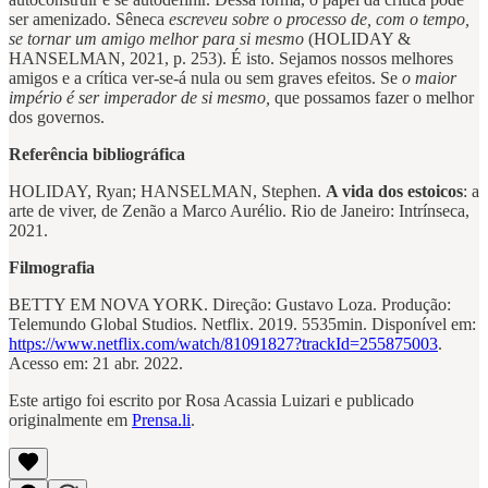
ser amenizado. Sêneca
escreveu sobre o processo de, com o tempo,
se tornar um amigo melhor para si mesmo
(HOLIDAY &
HANSELMAN, 2021, p. 253). É isto. Sejamos nossos melhores
amigos e a crítica ver-se-á nula ou sem graves efeitos. Se
o maior
império é ser imperador de si mesmo,
que possamos fazer o melhor
dos governos.
Referência bibliográfica
HOLIDAY, Ryan; HANSELMAN, Stephen.
A vida dos estoicos
: a
arte de viver, de Zenão a Marco Aurélio. Rio de Janeiro: Intrínseca,
2021.
Filmografia
BETTY EM NOVA YORK. Direção: Gustavo Loza. Produção:
Telemundo Global Studios. Netflix. 2019. 5535min. Disponível em:
https://www.netflix.com/watch/81091827?trackId=255875003
.
Acesso em: 21 abr. 2022.
Este artigo foi escrito por Rosa Acassia Luizari e publicado
originalmente em
Prensa.li
.