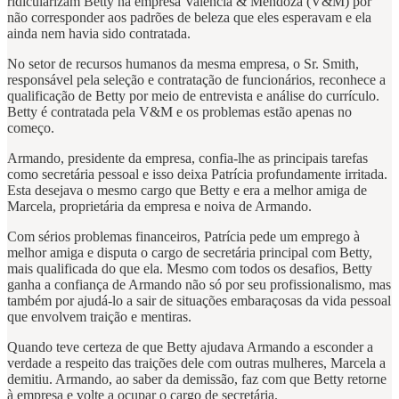
ridicularizam Betty na empresa Valencia & Mendoza (V&M) por
não corresponder aos padrões de beleza que eles esperavam e ela
ainda nem havia sido contratada.
No setor de recursos humanos da mesma empresa, o Sr. Smith,
responsável pela seleção e contratação de funcionários, reconhece a
qualificação de Betty por meio de entrevista e análise do currículo.
Betty é contratada pela V&M e os problemas estão apenas no
começo.
Armando, presidente da empresa, confia-lhe as principais tarefas
como secretária pessoal e isso deixa Patrícia profundamente irritada.
Esta desejava o mesmo cargo que Betty e era a melhor amiga de
Marcela, proprietária da empresa e noiva de Armando.
Com sérios problemas financeiros, Patrícia pede um emprego à
melhor amiga e disputa o cargo de secretária principal com Betty,
mais qualificada do que ela. Mesmo com todos os desafios, Betty
ganha a confiança de Armando não só por seu profissionalismo, mas
também por ajudá-lo a sair de situações embaraçosas da vida pessoal
que envolvem traição e mentiras.
Quando teve certeza de que Betty ajudava Armando a esconder a
verdade a respeito das traições dele com outras mulheres, Marcela a
demitiu. Armando, ao saber da demissão, faz com que Betty retorne
à empresa e volte a ocupar o cargo de secretária.