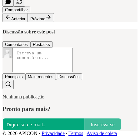
Compartilhar
Anterior
Próximo
Discussão sobre este post
Comentários
Restacks
Principais
Mais recentes
Discussões
Nenhuma publicação
Pronto para mais?
Inscreva-se
© 2026 APICON
·
Privacidade
∙
Termos
∙
Aviso de coleta