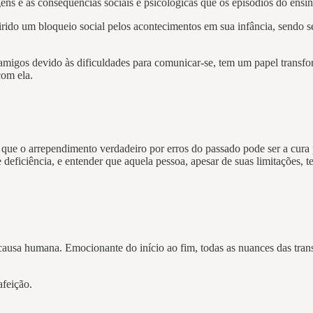
ns e as consequências sociais e psicológicas que os episódios do ens
rido um bloqueio social pelos acontecimentos em sua infância, sendo se
 amigos devido às dificuldades para comunicar-se, tem um papel transfo
com ela.
dos, que o arrependimento verdadeiro por erros do passado pode ser a 
deficiência, e entender que aquela pessoa, apesar de suas limitações, 
 causa humana. Emocionante do início ao fim, todas as nuances das trans
afeição.