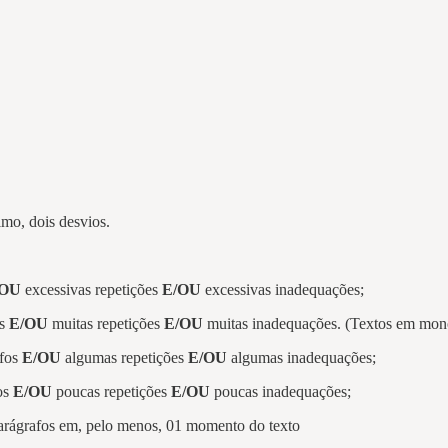
imo, dois desvios.
/OU
excessivas repetições
E/OU
excessivas inadequações;
os
E/OU
muitas repetições
E/OU
muitas inadequações. (Textos em monob
afos
E/OU
algumas repetições
E/OU
algumas inadequações;
fos
E/OU
poucas repetições
E/OU
poucas inadequações;
arágrafos em, pelo menos, 01 momento do texto