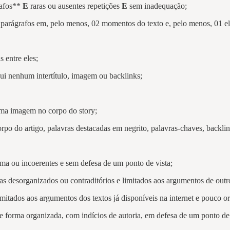
rafos**
E
raras ou ausentes repetições
E
sem inadequação;
arágrafos em, pelo menos, 02 momentos do texto e, pelo menos, 01 ele
 entre eles;
sui nenhum intertítulo, imagem ou backlinks;
 uma imagem no corpo do story;
orpo do artigo, palavras destacadas em negrito, palavras-chaves, backlin
ema ou incoerentes e sem defesa de um ponto de vista;
s desorganizados ou contraditórios e limitados aos argumentos de outros
limitados aos argumentos dos textos já disponíveis na internet e pouco 
de forma organizada, com indícios de autoria, em defesa de um ponto de 