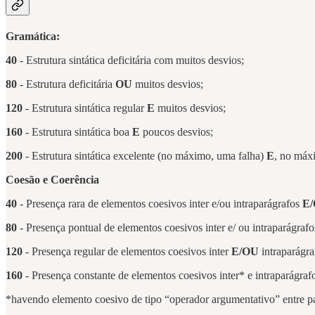
Gramática:
40
- Estrutura sintática deficitária com muitos desvios;
80
- Estrutura deficitária
OU
muitos desvios;
120
- Estrutura sintática regular
E
muitos desvios;
160
- Estrutura sintática boa
E
poucos desvios;
200
- Estrutura sintática excelente (no máximo, uma falha)
E
, no máx
Coesão e Coerência
40
- Presença rara de elementos coesivos inter e/ou intraparágrafos
E
80
- Presença pontual de elementos coesivos inter e/ ou intraparágraf
120
- Presença regular de elementos coesivos inter
E/OU
intraparágr
160
- Presença constante de elementos coesivos inter* e intraparágra
*havendo elemento coesivo de tipo “operador argumentativo” entre p