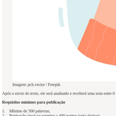
Imagem: pch.vector / Freepik
Após o envio do texto, ele será analisado e receberá uma nota entre 0 
Requisitos mínimos para publicação
1. Mínimo de 500 palavras;
2. Pontuação igual ou superior a 400 pontos (veja abaixo);