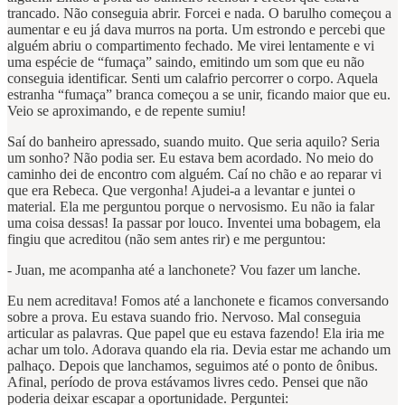
trancado. Não conseguia abrir. Forcei e nada. O barulho começou a
aumentar e eu já dava murros na porta. Um estrondo e percebi que
alguém abriu o compartimento fechado. Me virei lentamente e vi
uma espécie de “fumaça” saindo, emitindo um som que eu não
conseguia identificar. Senti um calafrio percorrer o corpo. Aquela
estranha “fumaça” branca começou a se unir, ficando maior que eu.
Veio se aproximando, e de repente sumiu!
Saí do banheiro apressado, suando muito. Que seria aquilo? Seria
um sonho? Não podia ser. Eu estava bem acordado. No meio do
caminho dei de encontro com alguém. Caí no chão e ao reparar vi
que era Rebeca. Que vergonha! Ajudei-a a levantar e juntei o
material. Ela me perguntou porque o nervosismo. Eu não ia falar
uma coisa dessas! Ia passar por louco. Inventei uma bobagem, ela
fingiu que acreditou (não sem antes rir) e me perguntou:
- Juan, me acompanha até a lanchonete? Vou fazer um lanche.
Eu nem acreditava! Fomos até a lanchonete e ficamos conversando
sobre a prova. Eu estava suando frio. Nervoso. Mal conseguia
articular as palavras. Que papel que eu estava fazendo! Ela iria me
achar um tolo. Adorava quando ela ria. Devia estar me achando um
palhaço. Depois que lanchamos, seguimos até o ponto de ônibus.
Afinal, período de prova estávamos livres cedo. Pensei que não
poderia deixar escapar a oportunidade. Perguntei: