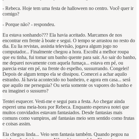
- Rebeca. Hoje tem uma festa de halloween no centro. Você quer ir
comigo?
- Porque não? - respondeu.
Eu estava sonhando??? Ela havia aceitado. Marcamos de nos
encontrar em frente à boate e segui. O tempo se arrastou no resto do
dia. Eu lia revistas, assistia televisão, jogava algum jogo no
computador... Finalmente chegou a hora. Escolhi a melhor roupa
que eu tinha, fui tomar um banho quente para sair. Ao sair do banho,
me deparei novamente com aquela fumaça... estava em pé, ou
parecia estar em pé, na frente do espelho, sussurrando. Congelei!
Depois de algum tempo ela se dissipou. Comecei a achar aquilo
estranho. Já havia acontecido no banheiro, e agora em casa... será
que aquilo me perseguia? Ou seria somente os vapores do banho e
eu imaginei o sussurro?
Tentei esquecer. Vesti-me e segui para a festa. Ao chegar ainda
esperei uma meia-hora por Rebeca. Enquanto esperava notei que
muitos convidados estavam fantasiados. Desde fantasias mais
comuns como vampiros, até fantasias meio sem sentido como frutas
e coisas assim.
Ela chegou linda... Veio sem fantasia também. Quando pegou na