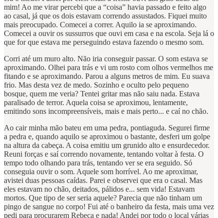
mim! Ao me virar percebi que a “coisa” havia passado e feito algo
ao casal, já que os dois estavam correndo assustados. Fiquei muito
mais preocupado. Comecei a correr. Aquilo ia se aproximando.
Comecei a ouvir os sussurros que ouvi em casa e na escola. Seja lá o
que for que estava me perseguindo estava fazendo o mesmo som.
Corri até um muro alto. Não iria conseguir passar. O som estava se
aproximando. Olhei para trás e vi um rosto com olhos vermelhos me
fitando e se aproximando. Parou a alguns metros de mim. Eu suava
frio. Mas desta vez de medo. Sozinho e oculto pelo pequeno
bosque, quem me veria? Tentei gritar mas não saiu nada. Estava
paralisado de terror. Aquela coisa se aproximou, lentamente,
emitindo sons incompreensíveis, mais e mais perto... e caí no chão.
Ao cair minha mão bateu em uma pedra, pontiaguda. Segurei firme
a pedra e, quando aquilo se aproximou o bastante, desferi um golpe
na altura da cabeça. A coisa emitiu um grunido alto e ensurdecedor.
Reuni forças e saí correndo novamente, tentando voltar à festa. O
tempo todo olhando para trás, tentando ver se era seguido. Só
conseguia ouvir o som. Aquele som horrível. Ao me aproximar,
avistei duas pessoas caídas. Parei e observei que era o casal. Mas
eles estavam no chão, deitados, pálidos e... sem vida! Estavam
mortos. Que tipo de ser seria aquele? Parecia que não tinham um
pingo de sangue no corpo! Fui até o banheiro da festa, mais uma vez
pedi para procurarem Rebeca e nada! Andei por todo o local várias