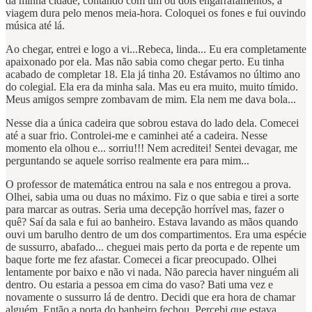
da minha cidade, contando com um ou dois engarrafamentos, a
viagem dura pelo menos meia-hora. Coloquei os fones e fui ouvindo
música até lá.
Ao chegar, entrei e logo a vi...Rebeca, linda... Eu era completamente
apaixonado por ela. Mas não sabia como chegar perto. Eu tinha
acabado de completar 18. Ela já tinha 20. Estávamos no último ano
do colegial. Ela era da minha sala. Mas eu era muito, muito tímido.
Meus amigos sempre zombavam de mim. Ela nem me dava bola...
Nesse dia a única cadeira que sobrou estava do lado dela. Comecei
até a suar frio. Controlei-me e caminhei até a cadeira. Nesse
momento ela olhou e... sorriu!!! Nem acreditei! Sentei devagar, me
perguntando se aquele sorriso realmente era para mim...
O professor de matemática entrou na sala e nos entregou a prova.
Olhei, sabia uma ou duas no máximo. Fiz o que sabia e tirei a sorte
para marcar as outras. Seria uma decepção horrível mas, fazer o
quê? Saí da sala e fui ao banheiro. Estava lavando as mãos quando
ouvi um barulho dentro de um dos compartimentos. Era uma espécie
de sussurro, abafado... cheguei mais perto da porta e de repente um
baque forte me fez afastar. Comecei a ficar preocupado. Olhei
lentamente por baixo e não vi nada. Não parecia haver ninguém ali
dentro. Ou estaria a pessoa em cima do vaso? Bati uma vez e
novamente o sussurro lá de dentro. Decidi que era hora de chamar
alguém. Então a porta do banheiro fechou. Percebi que estava