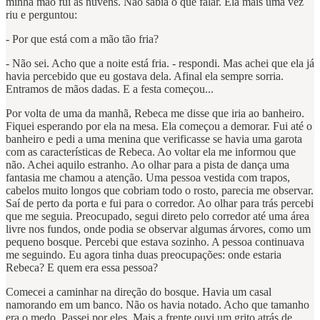
minha mão fui às nuvens. Não sabia o que falar. Ela mais uma vez
riu e perguntou:
- Por que está com a mão tão fria?
- Não sei. Acho que a noite está fria. - respondi. Mas achei que ela já
havia percebido que eu gostava dela. Afinal ela sempre sorria.
Entramos de mãos dadas. E a festa começou...
Por volta de uma da manhã, Rebeca me disse que iria ao banheiro.
Fiquei esperando por ela na mesa. Ela começou a demorar. Fui até o
banheiro e pedi a uma menina que verificasse se havia uma garota
com as características de Rebeca. Ao voltar ela me informou que
não. Achei aquilo estranho. Ao olhar para a pista de dança uma
fantasia me chamou a atenção. Uma pessoa vestida com trapos,
cabelos muito longos que cobriam todo o rosto, parecia me observar.
Saí de perto da porta e fui para o corredor. Ao olhar para trás percebi
que me seguia. Preocupado, segui direto pelo corredor até uma área
livre nos fundos, onde podia se observar algumas árvores, como um
pequeno bosque. Percebi que estava sozinho. A pessoa continuava
me seguindo. Eu agora tinha duas preocupações: onde estaria
Rebeca? E quem era essa pessoa?
Comecei a caminhar na direção do bosque. Havia um casal
namorando em um banco. Não os havia notado. Acho que tamanho
era o medo. Passei por eles. Mais a frente ouvi um grito atrás de