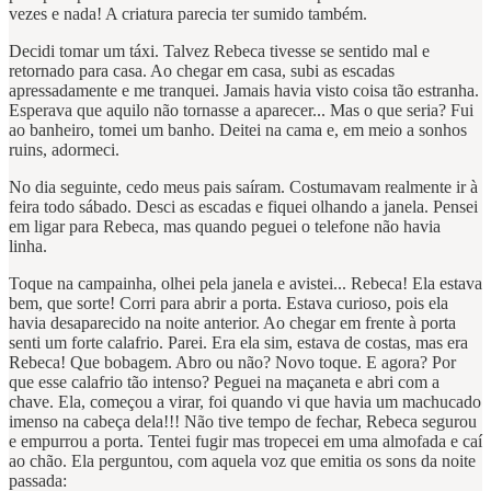
vezes e nada! A criatura parecia ter sumido também.
Decidi tomar um táxi. Talvez Rebeca tivesse se sentido mal e
retornado para casa. Ao chegar em casa, subi as escadas
apressadamente e me tranquei. Jamais havia visto coisa tão estranha.
Esperava que aquilo não tornasse a aparecer... Mas o que seria? Fui
ao banheiro, tomei um banho. Deitei na cama e, em meio a sonhos
ruins, adormeci.
No dia seguinte, cedo meus pais saíram. Costumavam realmente ir à
feira todo sábado. Desci as escadas e fiquei olhando a janela. Pensei
em ligar para Rebeca, mas quando peguei o telefone não havia
linha.
Toque na campainha, olhei pela janela e avistei... Rebeca! Ela estava
bem, que sorte! Corri para abrir a porta. Estava curioso, pois ela
havia desaparecido na noite anterior. Ao chegar em frente à porta
senti um forte calafrio. Parei. Era ela sim, estava de costas, mas era
Rebeca! Que bobagem. Abro ou não? Novo toque. E agora? Por
que esse calafrio tão intenso? Peguei na maçaneta e abri com a
chave. Ela, começou a virar, foi quando vi que havia um machucado
imenso na cabeça dela!!! Não tive tempo de fechar, Rebeca segurou
e empurrou a porta. Tentei fugir mas tropecei em uma almofada e caí
ao chão. Ela perguntou, com aquela voz que emitia os sons da noite
passada: