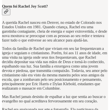
Quem foi Rachel Joy Scott?
A querida Rachel nasceu em Denver, no estado de Colorado nos
Estados Unidos em 1981. Quando criança, Rachel era uma
garotinha contagiante, cheia de energia e super extrovertida, e desde
nova mostrava se preocupar com as pessoas ao seu redor e tentava
fazer tudo o que estivesse ao seu alcance para ajudá-las.
Todos da família de Rachel que viviam em seu lar frequentavam a
igreja e seguiam o cristianismo. Porém, foi aos 11 anos de idade, em
uma visita na igreja onde seus tios frequentavam, que Rachel
decidiu depositar sua vida nas mãos de Deus e torná-lo conhecido,
espalhando sua luz. Sua família a enxergava como uma jovem
devota e piedosa, que transmitia compaixão. Todavia, seu amor pelo
cristianismo não era visto da mesma maneira pelos seus amigos da
escola, que a zombavam pelo seu posicionamento e pensamento,
principalmente por Eric Harris e Dylan Klebold, estudantes que
realizaram o massacre em Columbine.
Mas Rachel jamais desistiu de espalhar a luz que sentia ao buscar o
evangelho no qual acreditava fervorosamente em seu coração.
Rachel era apaixonada por arte e fotografia. Ela participava da