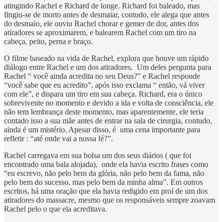
atingindo Rachel e Richard de longe. Richard foi baleado, mas
fingiu-se de morto antes de desmaiar, contudo, ele alega que antes
do desmaio, ele ouviu Rachel chorar e gemer de dor, antes dos
atiradores se aproximarem, e balearem Rachel com um tiro na
cabeça, peito, perna e braço.
O filme baseado na vida de Rachel, explora que houve um rápido
diálogo entre Rachel e um dos atiradores. Um deles pergunta para
Rachel “ você ainda acredita no seu Deus?” e Rachel responde
“você sabe que eu acredito”, após isso exclama “ então, vá viver
com ele”, e dispara um tiro em sua cabeça. Richard, era o único
sobrevivente no momento e devido a ida e volta de consciência, ele
não tem lembrança deste momento, mas aparentemente, ele teria
contado isso a sua mãe antes de entrar na sala de cirurgia, contudo,
ainda é um mistério. Apesar disso, é uma cena importante para
refletir : “até onde vai a nossa fé?”.
Rachel carregava em sua bolsa um dos seus diários ( que foi
encontrado uma bala alojada), onde ela havia escrito frases como
“eu escrevo, não pelo bem da glória, não pelo bem da fama, não
pelo bem do sucesso, mas pelo bem da minha alma". Em outros
escritos, há uma oração que ela havia redigido em prol de um dos
atiradores do massacre, mesmo que os responsáveis sempre zoavam
Rachel pelo o que ela acreditava.