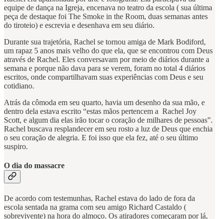
equipe de dança na Igreja, encenava no teatro da escola ( sua última
peça de destaque foi The Smoke in the Room, duas semanas antes
do tiroteio) e escrevia e desenhava em seu diário.
Durante sua trajetória, Rachel se tornou amiga de Mark Bodiford,
um rapaz 5 anos mais velho do que ela, que se encontrou com Deus
através de Rachel. Eles conversavam por meio de diários durante a
semana e porque não dava para se verem, foram no total 4 diários
escritos, onde compartilhavam suas experiências com Deus e seu
cotidiano.
Atrás da cômoda em seu quarto, havia um desenho da sua mão, e
dentro dela estava escrito “estas mãos pertencem a Rachel Joy
Scott, e algum dia elas irão tocar o coração de milhares de pessoas”.
Rachel buscava resplandecer em seu rosto a luz de Deus que enchia
o seu coração de alegria. E foi isso que ela fez, até o seu último
suspiro.
O dia do massacre
De acordo com testemunhas, Rachel estava do lado de fora da
escola sentada na grama com seu amigo Richard Castaldo (
sobrevivente) na hora do almoço. Os atiradores começaram por lá,