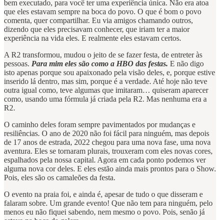
bem executado, para você ter uma experiência única. Não era atoa
que eles estavam sempre na boca do povo. O que é bom o povo
comenta, quer compartilhar. Eu via amigos chamando outros,
dizendo que eles precisavam conhecer, que iriam ter a maior
experiência na vida eles. E realmente eles estavam certos.
A R2 transformou, mudou o jeito de se fazer festa, de entreter às
pessoas.
Para mim eles são como a HBO das festas.
E não digo
isto apenas porque sou apaixonado pela visão deles, e, porque estive
inserido lá dentro, mas sim, porque é a verdade. Até hoje não teve
outra igual como, teve algumas que imitaram… quiseram aparecer
como, usando uma fórmula já criada pela R2. Mas nenhuma era a
R2.
O caminho deles foram sempre pavimentados por mudanças e
resiliências. O ano de 2020 não foi fácil para ninguém, mas depois
de 17 anos de estrada, 2022 chegou para uma nova fase, uma nova
aventura. Eles se tornaram plurais, trouxeram com eles novas cores,
espalhados pela nossa capital. Agora em cada ponto podemos ver
alguma nova cor deles. E eles estão ainda mais prontos para o Show.
Pois, eles são os camaleões da festa.
O evento na praia foi, e ainda é, apesar de tudo o que disseram e
falaram sobre. Um grande evento! Que não tem para ninguém, pelo
menos eu não fiquei sabendo, nem mesmo o povo. Pois, senão já