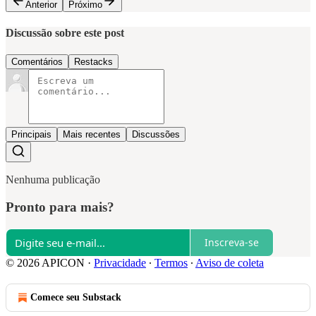
Anterior
Próximo
Discussão sobre este post
Comentários
Restacks
Principais
Mais recentes
Discussões
Nenhuma publicação
Pronto para mais?
Inscreva-se
© 2026 APICON
·
Privacidade
∙
Termos
∙
Aviso de coleta
Comece seu Substack