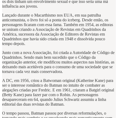
os dois tinham um envolvimento sexual e que isso seria uma má
influência aos jovens.
Lançado durante o Macarthismo nos EUA, em sua patrulha
anticomunista, o livro foi só a ponta do iceberg. Desde então, os
personagens ficaram com essa fama. Também em 1954, as editoras
se uniram criando a Associação de Revistas em Quadrinhos da
América, sucessora da Associação de Editores de Revistas em
Quadrinhos que havia sido criada em 1948 e dissolvida pouco
tempo depois.
Junto com a nova Associação, foi criada a Autoridade de Código de
Quadrinhos. Sendo mais bem sucedido que o Código da
organização anterior, ele modificou muitos aspectos nas histórias, as
deixando mais aceitáveis para o consumo de uma sociedade que se
tornava cada vez mais conservadora.
A DC, em 1956, criou a Batwoman original (Katherine Kane) para
ser o interesse romântico do Batman no intuito de combater as
alegações criadas por Fredric. E em 1961, criaram a Batgirl original
(Betty Kane) para fazer par com o Robin. As personagens
desapareceram em 64, quando Julius Schwartz assumiu a linha
editorial das duas revistas do Batman.
O tempo passou, Batman passou por diversas reformulações, o
tornando mais sombrio e se envolvendo mais romanticamente com