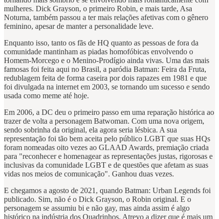
mulheres. Dick Grayson, o primeiro Robin, e mais tarde, Asa
Noturna, também passou a ter mais relações afetivas com o gênero
feminino, apesar de manter a personalidade leve.
Enquanto isso, tanto os fãs de HQ quanto as pessoas de fora da
comunidade mantinham as piadas homofóbicas envolvendo o
Homem-Morcego e o Menino-Prodígio ainda vivas. Uma das mais
famosas foi feita aqui no Brasil, a paródia Batman: Feira da Fruta,
redublagem feita de forma caseira por dois rapazes em 1981 e que
foi divulgada na internet em 2003, se tornando um sucesso e sendo
usada como meme até hoje.
Em 2006, a DC deu o primeiro passo em uma reparação histórica ao
trazer de volta a personagem Batwoman. Com uma nova origem,
sendo sobrinha da original, ela agora seria lésbica. A sua
representação foi tão bem aceita pelo público LGBT que suas HQs
foram nomeadas oito vezes ao GLAAD Awards, premiação criada
para "reconhecer e homenagear as representações justas, rigorosas e
inclusivas da comunidade LGBT e de questões que afetam as suas
vidas nos meios de comunicação". Ganhou duas vezes.
E chegamos a agosto de 2021, quando Batman: Urban Legends foi
publicado. Sim, não é o Dick Grayson, o Robin original. E o
personagem se assumiu bi e não gay, mas ainda assim é algo
histórico na indústria dos Quadrinhos. Atrevo a dizer que é mais um