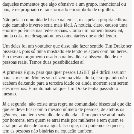
daqueles momentos que algo ofensivo a um grupo, intencional ou
não, é reapropriado e transformado em símbolo de orgulho.
Não pela a comunidade bissexual em si, mas pela a própria editora,
cujo caminho inverso seria mais fácil. A notícia, claro, causou uma
enorme polêmica nas redes sociais. Como um homem bissexual,
muita coisa me desagradou nos comentários que andei lendo.
Um deles foi um youtuber que disse não fazer sentido Tim Drake ser
bissexual, pois só tinha mostrado ele tendo relações com mulheres.
É o mesmo argumento usado para invalidar a bissexualidade de
pessoas reais. Temos duas possibilidades aí.
A primeira é que, para qualquer pessoa LGBT, já é difícil assumir
para si mesmo. Muitos só o fazem na vida adulta, isso quando não
acabam deixando para a terceira idade ou ainda morrem sem serem
eles mesmos. É muito natural que Tim Drake tenha passado o
mesmo.
Já a segunda, não existe uma regra na comunidade bissexual que diz
que se deve ficar com o mesmo número de pessoas, de ambos os
gêneros, para ter a sexualidade validada. Tem quem se atrai mais
por homens, tem quem se atrai mais por mulheres e tem quem se
atrai por ambos de forma igual. Isso que, não podemos esquecer,
tem as pessoas não binárias na equação também.