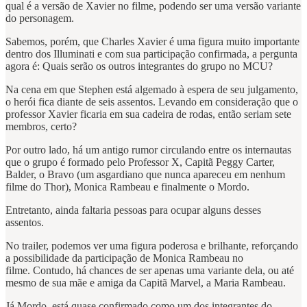
qual é a versão de Xavier no filme, podendo ser uma versão variante
do personagem.
Sabemos, porém, que Charles Xavier é uma figura muito importante
dentro dos Illuminati e com sua participação confirmada, a pergunta
agora é: Quais serão os outros integrantes do grupo no MCU?
Na cena em que Stephen está algemado à espera de seu julgamento,
o herói fica diante de seis assentos. Levando em consideração que o
professor Xavier ficaria em sua cadeira de rodas, então seriam sete
membros, certo?
Por outro lado, há um antigo rumor circulando entre os internautas
que o grupo é formado pelo Professor X, Capitã Peggy Carter,
Balder, o Bravo (um asgardiano que nunca apareceu em nenhum
filme do Thor), Monica Rambeau e finalmente o Mordo.
Entretanto, ainda faltaria pessoas para ocupar alguns desses
assentos.
No trailer, podemos ver uma figura poderosa e brilhante, reforçando
a possibilidade da participação de Monica Rambeau no
filme. Contudo, há chances de ser apenas uma variante dela, ou até
mesmo de sua mãe e amiga da Capitã Marvel, a Maria Rambeau.
Já Mordo, está quase confirmado como um dos integrantes do