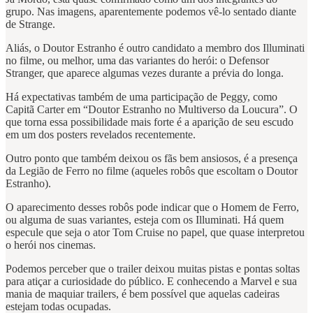
grupo. Nas imagens, aparentemente podemos vê-lo sentado diante
de Strange.
Aliás, o Doutor Estranho é outro candidato a membro dos Illuminati
no filme, ou melhor, uma das variantes do herói: o Defensor
Stranger, que aparece algumas vezes durante a prévia do longa.
Há expectativas também de uma participação de Peggy, como
Capitã Carter em “Doutor Estranho no Multiverso da Loucura”. O
que torna essa possibilidade mais forte é a aparição de seu escudo
em um dos posters revelados recentemente.
Outro ponto que também deixou os fãs bem ansiosos, é a presença
da Legião de Ferro no filme (aqueles robôs que escoltam o Doutor
Estranho).
O aparecimento desses robôs pode indicar que o Homem de Ferro,
ou alguma de suas variantes, esteja com os Illuminati. Há quem
especule que seja o ator Tom Cruise no papel, que quase interpretou
o herói nos cinemas.
Podemos perceber que o trailer deixou muitas pistas e pontas soltas
para atiçar a curiosidade do público. E conhecendo a Marvel e sua
mania de maquiar trailers, é bem possível que aquelas cadeiras
estejam todas ocupadas.