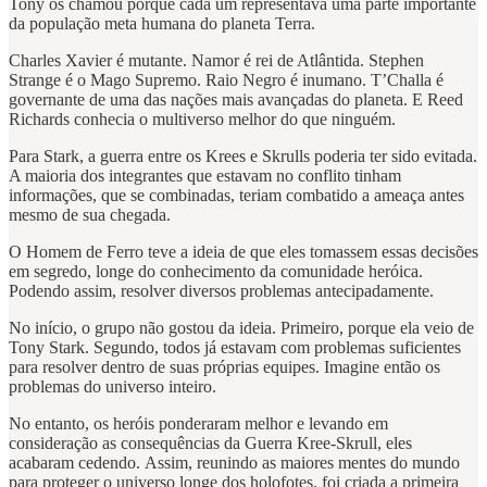
Tony os chamou porque cada um representava uma parte importante
da população meta humana do planeta Terra.
Charles Xavier é mutante. Namor é rei de Atlântida. Stephen
Strange é o Mago Supremo. Raio Negro é inumano. T’Challa é
governante de uma das nações mais avançadas do planeta. E Reed
Richards conhecia o multiverso melhor do que ninguém.
Para Stark, a guerra entre os Krees e Skrulls poderia ter sido evitada.
A maioria dos integrantes que estavam no conflito tinham
informações, que se combinadas, teriam combatido a ameaça antes
mesmo de sua chegada.
O Homem de Ferro teve a ideia de que eles tomassem essas decisões
em segredo, longe do conhecimento da comunidade heróica.
Podendo assim, resolver diversos problemas antecipadamente.
No início, o grupo não gostou da ideia. Primeiro, porque ela veio de
Tony Stark. Segundo, todos já estavam com problemas suficientes
para resolver dentro de suas próprias equipes. Imagine então os
problemas do universo inteiro.
No entanto, os heróis ponderaram melhor e levando em
consideração as consequências da Guerra Kree-Skrull, eles
acabaram cedendo. Assim, reunindo as maiores mentes do mundo
para proteger o universo longe dos holofotes, foi criada a primeira