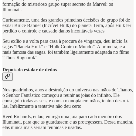
formação do misterioso grupo super secreto da Marvel: os
Illuminati.
Curiosamente, uma das grandes primeiras decisões do grupo foi de
exilar Bruce Banner (Incrível Hulk) do planeta Terra, após Hulk ter
perdido o controle e causado danos incontáveis vezes.
Seu exílio e a volta para casa à procura de vingança, deu início às
sagas “Planeta Hulk” e “Hulk Contra o Mundo”. A primeira, e a
mais famosa das sagas, foi também ligeiramente adaptada no filme
“Thor: Ragnarok”.
Depois do estalar de dedos
Nos quadrinhos, após a destruição do universo nas mãos de Thanos,
o Senhor Fantástico começou a reunir as joias do infinito. Ele
conseguiu todas as seis, e com a manopla em mãos, tentou destruí-
las. Infelizmente a tentativa não deu certo.
Reed Richards, então, entrega uma joia para cada membro dos
Illuminati, para que as guardassem e as protegessem. Dessa maneira,
elas nunca mais seriam reunidas e usadas.