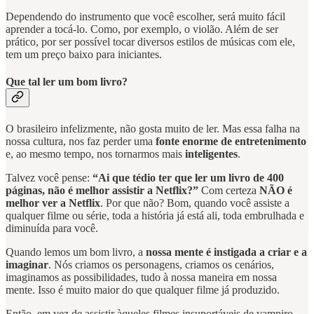
Dependendo do instrumento que você escolher, será muito fácil
aprender a tocá-lo. Como, por exemplo, o violão. Além de ser
prático, por ser possível tocar diversos estilos de músicas com ele,
tem um preço baixo para iniciantes.
Que tal ler um bom livro?
O brasileiro infelizmente, não gosta muito de ler. Mas essa falha na
nossa cultura, nos faz perder uma
fonte enorme de entretenimento
e, ao mesmo tempo, nos tornarmos mais
inteligentes
.
Talvez você pense:
“Ai que tédio ter que ler um livro de 400
páginas, não é melhor assistir a Netflix?”
Com certeza
NÃO é
melhor ver a Netflix
. Por que não? Bom, quando você assiste a
qualquer filme ou série, toda a história já está ali, toda embrulhada e
diminuída para você.
Quando lemos um bom livro, a
nossa mente é instigada a criar e a
imaginar
. Nós criamos os personagens, criamos os cenários,
imaginamos as possibilidades, tudo à nossa maneira em nossa
mente. Isso é muito maior do que qualquer filme já produzido.
Então, em vez de assistir àqueles filmes insuportáveis de vampiro,