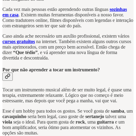
Cada vez mais pessoas estão aprendendo outras línguas
sozinhas
em casa
. Existem muitas ferramentas disponíveis a nosso favor.
Como tradutores online, filmes disponíveis com legendas e interação
com estrangeiros sem ter que sair do país.
Caso ainda ache necessário um auxílio profissional, existem vários
cursos gratuitos
na internet. Também existem alguns outros cursos
mais aprimorados, com um preço bem acessível. Então chega de
dizer
“Que tédio”
, e vá aprender uma nova língua de forma
divertida e descontraída.
Por que não aprender a tocar um instrumento?
Tocar um instrumento musical além de ser muito legal, é quase uma
terapia, extremamente relaxante. Lógico que no começo é meio
estressante, mas depois que você pega a manha, vai que vai.
Esse é um hobby para todos os gostos. Se você gosta de
samba
, um
cavaquinho
seria bem legal, caso goste de
sertanejo
talvez uma
viola
seja o ideal. Para quem gosta de
rock
, uma
guitarra
e um
bom amplificador, seria ótimo para atormentar os vizinhos. As
opções são muitas.