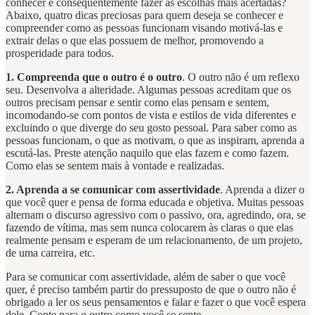
conhecer e consequentemente fazer as escolhas mais acertadas?
Abaixo, quatro dicas preciosas para quem deseja se conhecer e
compreender como as pessoas funcionam visando motivá-las e
extrair delas o que elas possuem de melhor, promovendo a
prosperidade para todos.
1. Compreenda que o outro é o outro
. O outro não é um reflexo
seu. Desenvolva a alteridade. Algumas pessoas acreditam que os
outros precisam pensar e sentir como elas pensam e sentem,
incomodando-se com pontos de vista e estilos de vida diferentes e
excluindo o que diverge do seu gosto pessoal. Para saber como as
pessoas funcionam, o que as motivam, o que as inspiram, aprenda a
escutá-las. Preste atenção naquilo que elas fazem e como fazem.
Como elas se sentem mais à vontade e realizadas.
2. Aprenda a se comunicar com assertividade
. Aprenda a dizer o
que você quer e pensa de forma educada e objetiva. Muitas pessoas
alternam o discurso agressivo com o passivo, ora, agredindo, ora, se
fazendo de vítima, mas sem nunca colocarem às claras o que elas
realmente pensam e esperam de um relacionamento, de um projeto,
de uma carreira, etc.
Para se comunicar com assertividade, além de saber o que você
quer, é preciso também partir do pressuposto de que o outro não é
obrigado a ler os seus pensamentos e falar e fazer o que você espera
dele. Conte para o outro como você se sente.