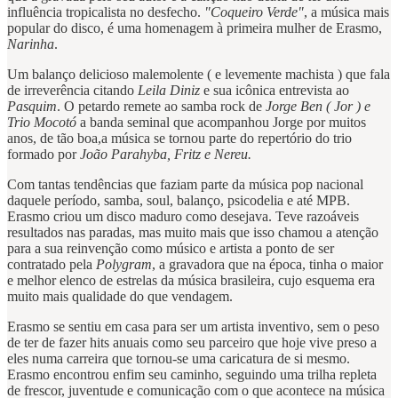
influência tropicalista no desfecho.
"Coqueiro Verde"
, a música mais
popular do disco, é uma homenagem à primeira mulher de Erasmo,
Narinha
.
Um balanço delicioso malemolente ( e levemente machista ) que fala
de irreverência citando
Leila Diniz
e sua icônica entrevista ao
Pasquim
. O petardo remete ao samba rock de
Jorge Ben ( Jor ) e
Trio Mocotó
a banda seminal que acompanhou Jorge por muitos
anos, de tão boa,a música se tornou parte do repertório do trio
formado por
João Parahyba, Fritz e Nereu.
Com tantas tendências que faziam parte da música pop nacional
daquele período, samba, soul, balanço, psicodelia e até MPB.
Erasmo criou um disco maduro como desejava. Teve razoáveis
resultados nas paradas, mas muito mais que isso chamou a atenção
para a sua reinvenção como músico e artista a ponto de ser
contratado pela
Polygram
, a gravadora que na época, tinha o maior
e melhor elenco de estrelas da música brasileira, cujo esquema era
muito mais qualidade do que vendagem.
Erasmo se sentiu em casa para ser um artista inventivo, sem o peso
de ter de fazer hits anuais como seu parceiro que hoje vive preso a
eles numa carreira que tornou-se uma caricatura de si mesmo.
Erasmo encontrou enfim seu caminho, seguindo uma trilha repleta
de frescor, juventude e comunicação com o que acontece na música