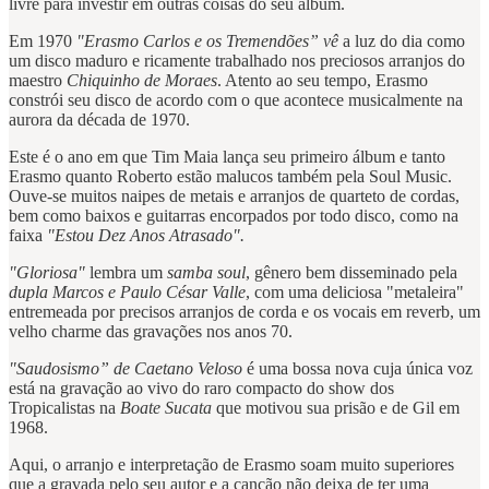
livre para investir em outras coisas do seu álbum.
Em 1970
"Erasmo Carlos e os Tremendões” vê
a luz do dia como
um disco maduro e ricamente trabalhado nos preciosos arranjos do
maestro
Chiquinho de Moraes
. Atento ao seu tempo, Erasmo
constrói seu disco de acordo com o que acontece musicalmente na
aurora da década de 1970.
Este é o ano em que Tim Maia lança seu primeiro álbum e tanto
Erasmo quanto Roberto estão malucos também pela Soul Music.
Ouve-se muitos naipes de metais e arranjos de quarteto de cordas,
bem como baixos e guitarras encorpados por todo disco, como na
faixa
"Estou Dez Anos Atrasado".
"Gloriosa"
lembra um
samba soul
, gênero bem disseminado pela
dupla Marcos e Paulo César Valle
, com uma deliciosa "metaleira"
entremeada por precisos arranjos de corda e os vocais em reverb, um
velho charme das gravações nos anos 70.
"Saudosismo” de
Caetano Veloso
é uma bossa nova cuja única voz
está na gravação ao vivo do raro compacto do show dos
Tropicalistas na
Boate Sucata
que motivou sua prisão e de Gil em
1968.
Aqui, o arranjo e interpretação de Erasmo soam muito superiores
que a gravada pelo seu autor e a canção não deixa de ter uma