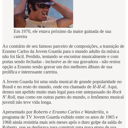
Em 1970, ele estava próximo da maior guinada de sua
carreira
Ao contrário de seu famoso parceiro de composições, a transição de
Erasmo Carlos da Jovem Guarda para o mundo adulto da música
não foi fácil. Perdido, tentando se encontrar musicalmente e com
portas sendo fechadas - inclusive as de sua gravadora - não restou
opção a Erasmo senão gravar um dos melhores álbuns de sua
prolífica e interessante carreira.
A Jovem Guarda foi uma onda musical de grande popularidade no
Brasil e no resto do mundo, onde era chamado de
Iê-Iê-iê
. Aqui,
demos um apelido muito mais legal para este antepassado do
Rock
N' Roll
, mas como em outras partes do mundo, o fenômeno musical
juvenil não teve vida longa.
Apresentado por
Roberto e Erasmo Carlos e Wanderléa,
o
programa de TV Jovem Guarda exibido entre os anos de 1965 e
1968 ainda resistiria mais seis meses após o duro golpe da saída de
Roberto, que se desligava para construir uma nova etapa de sua