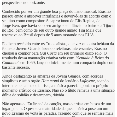
perspectivas no horizonte.
Conhecido por ser um grande boa-praça do meio musical, Erasmo
passou então a absorver influências e devolvê-las de acordo com o
seu tino como compositor. Se aproximou de Elis Regina, de
Jorge Ben, que havia sido seu amigo de infância no bairro da Tijuca
no Rio, bem como de seu outro grande amigo Tim Maia que
retornava ao Brasil depois de 5 anos morando nos EUA.
Foi bem recebido entre os Tropicalistas, que vez ou outra bebiam da
fonte da Jovem Guarda fazendo releituras interessantes, Erasmo
chegou a compor para
Gal Costa
em seu primeiro disco solo. O
resultado dessa maturação criativa veio com
"Sentado à Beira do
Caminho"
em 1969, lançado inicialmente num compacto duplo com
bastante sucesso.
Ainda desfazendo as amarras da Jovem Guarda, com acordes
simplistas e até o órgão
Hammond
do lendário
Lafayette
, soando
intermitente na melodia triste, a música parecia apontar o próprio
momento artístico de Erasmo. Não só o título remetia à uma situação
dúbia de solidão e desamparo, dúvida.
Não apenas o "Eu lírico" da canção, mas o artista em busca de um
lugar para ir. O peso e a maturidade daquela música puseram um
novo Erasmo de volta às paradas, fazendo com que se sentisse mais