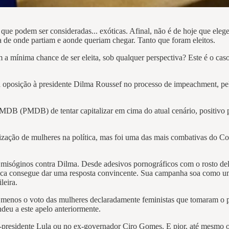
s que podem ser consideradas... exóticas. Afinal, não é de hoje que e
 de onde partiam e aonde queriam chegar. Tanto que foram eleitos.
 a mínima chance de ser eleita, sob qualquer perspectiva? Este é o ca
a oposição à presidente Dilma Roussef no processo de impeachment, pe
 MDB (PMDB) de tentar capitalizar em cima do atual cenário, positivo
rização de mulheres na política, mas foi uma das mais combativas do Co
 misóginos contra Dilma. Desde adesivos pornográficos com o rosto del
unca consegue dar uma resposta convincente. Sua campanha soa como uma
leira.
ito menos o voto das mulheres declaradamente feministas que tomaram o
eu a este apelo anteriormente.
-presidente Lula ou no ex-governador Ciro Gomes. E pior, até mesmo o 