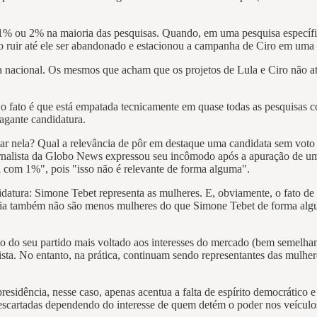
de 1% ou 2% na maioria das pesquisas. Quando, em uma pesquisa específi
 ruir até ele ser abandonado e estacionou a campanha de Ciro em uma e
a nacional. Os mesmos que acham que os projetos de Lula e Ciro não 
as o fato é que está empatada tecnicamente em quase todas as pesquis
agante candidatura.
ar nela? Qual a relevância de pôr em destaque uma candidata sem voto 
ornalista da Globo News expressou seu incômodo após a apuração de um
ia com 1%", pois "isso não é relevante de forma alguma".
idatura: Simone Tebet representa as mulheres. E, obviamente, o fato de 
ia também não são menos mulheres do que Simone Tebet de forma algum
do seu partido mais voltado aos interesses do mercado (bem semelhant
lista. No entanto, na prática, continuam sendo representantes das mul
esidência, nesse caso, apenas acentua a falta de espírito democrático 
descartadas dependendo do interesse de quem detém o poder nos veícul