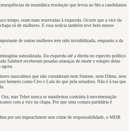
onsequências da traumática resolução que levou ao fim a candidatura
uco tempo, eram mais reservadas à esquerda. Ocorre que a vice da
hapa só de mulheres. E essa notícia também teve bem menos
mportante de outras mulheres tem sido invisibilizada, enquanto a da
.
soginia naturalizada. Da esquerda até a direita no espectro político
Duda Salabert receberam pesadas ameaças de morte e estupro delas
o agora.
leitores masculinos que não consideram nem Simone, nem Dilma, nem
por homens como Ciro e Lula do que pela senadora. Não é à toa que
la.
te. Ora, mas Tebet nunca se manifestou contrária à movimentação
ucanos com a vice na chapa. Por que uma costura partidária é
e Dilma por um impeachment sem crime de responsabilidade, o MDB