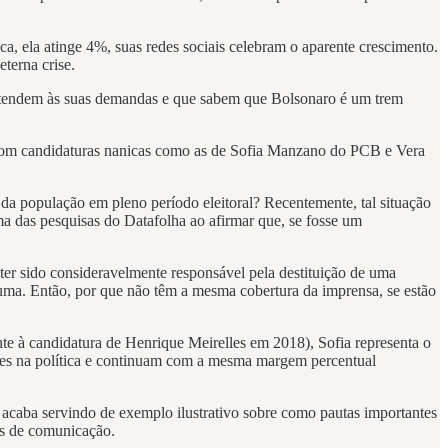
ca, ela atinge 4%, suas redes sociais celebram o aparente crescimento.
terna crise.
atendem às suas demandas e que sabem que Bolsonaro é um trem
as com candidaturas nanicas como as de Sofia Manzano do PCB e Vera
da população em pleno período eleitoral? Recentemente, tal situação
a das pesquisas do Datafolha ao afirmar que, se fosse um
ter sido consideravelmente responsável pela destituição de uma
a. Então, por que não têm a mesma cobertura da imprensa, se estão
e à candidatura de Henrique Meirelles em 2018), Sofia representa o
heres na política e continuam com a mesma margem percentual
e acaba servindo de exemplo ilustrativo sobre como pautas importantes
os de comunicação.