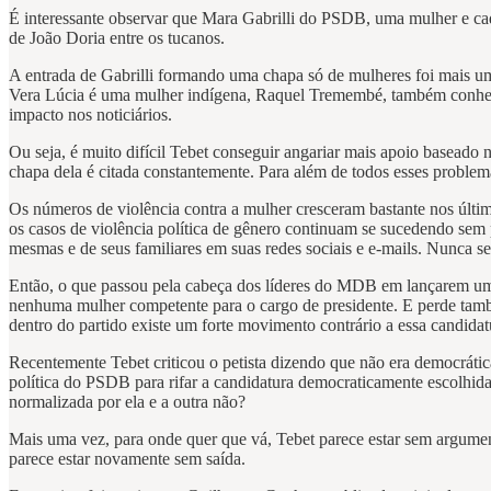
É interessante observar que Mara Gabrilli do PSDB, uma mulher e cad
de João Doria entre os tucanos.
A entrada de Gabrilli formando uma chapa só de mulheres foi mais u
Vera Lúcia é uma mulher indígena, Raquel Tremembé, também conhe
impacto nos noticiários.
Ou seja, é muito difícil Tebet conseguir angariar mais apoio baseado 
chapa dela é citada constantemente. Para além de todos esses problema
Os números de violência contra a mulher cresceram bastante nos últim
os casos de violência política de gênero continuam se sucedendo sem
mesmas e de seus familiares em suas redes sociais e e-mails. Nunca s
Então, o que passou pela cabeça dos líderes do MDB em lançarem uma
nenhuma mulher competente para o cargo de presidente. E perde tamb
dentro do partido existe um forte movimento contrário a essa candid
Recentemente Tebet criticou o petista dizendo que não era democrática
política do PSDB para rifar a candidatura democraticamente escolhida
normalizada por ela e a outra não?
Mais uma vez, para onde quer que vá, Tebet parece estar sem argume
parece estar novamente sem saída.