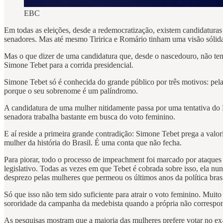
EBC
Em todas as eleições, desde a redemocratização, existem candidatura
senadores. Mas até mesmo Tiririca e Romário tinham uma visão sólida
Mas o que dizer de uma candidatura que, desde o nascedouro, não tem
Simone Tebet para a corrida presidencial.
Simone Tebet só é conhecida do grande público por três motivos: pel
porque o seu sobrenome é um palíndromo.
A candidatura de uma mulher nitidamente passa por uma tentativa do
senadora trabalha bastante em busca do voto feminino.
E aí reside a primeira grande contradição: Simone Tebet prega a valo
mulher da história do Brasil. É uma conta que não fecha.
Para piorar, todo o processo de impeachment foi marcado por ataques
legislativo. Todas as vezes em que Tebet é cobrada sobre isso, ela n
desprezo pelas mulheres que permeou os últimos anos da política brasi
Só que isso não tem sido suficiente para atrair o voto feminino. Mu
sororidade da campanha da medebista quando a própria não correspond
As pesquisas mostram que a maioria das mulheres prefere votar no ex