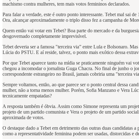
machismo contra mulheres, tem mais votos femininos declarados.
Para falar a verdade, este é outro ponto interessante. Tebet mal sai 
Ora, alcançar aproximadamente o triplo disso fez a campanha de Moro
Quem então vai votar em Tebet? Boa parte do mercado e da burguesi
desgovernado completamente imprevisível.
Tebet deveria ser a famosa "terceira via” entre Lula e Bolsonaro. M
Lúcia do PSTU. E aí reside, talvez, o ponto mais exótico dessa extrav
Por que Tebet aparece tanto na mídia se praticamente ninguém vai vot
chegou a incomodar o jornalista Guga Chacra. No final de junho o j
correspondente estrangeiro no Brasil, jamais cobriria uma "terceira v
Sempre voltamos, então, ao que parece ser o ponto central dessa cand
mulher, não a torna menos mulher. Porém, Sofia Manzano e Vera Lúc
tecnicamente empatadas?
A resposta também é óbvia. Assim como Simone representa um projeto 
projeto de um partido comunista e Vera o projeto de um partido socia
aproximada de votos.
O destaque dado a Tebet em detrimento das outras duas candidatas a pr
como a representatividade feminina podem ser usadas, distorcidas e 