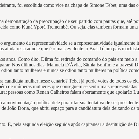
eirante, foi escolhida como vice na chapa de Simone Tebet, uma das c
ma demonstração da preocupação de seu partido com pautas que, até po
cida como Kunã Yporã Tremembé. Ou seja, elas também formam uma c
no argumento da representatividade se a representatividade igualmente i
s ainda resta aquele que é o mais evidente: o Brasil é um país machista
os anos. Como dito, Dilma foi retirada do comando do país em meio a mi
 parar. Nos últimos dias, Manuela D'Ávila, Sâmia Bonfim e a travesti 
e odiou tanto mulheres e nunca se odiou tanto mulheres na política com
 candidata mulher nesse cenário? Tebet já perde votos de todos os e
ém de inúmeras mulheres que conseguem se sentir mais representadas 
atura; pessoas como Renan Calheiros falam abertamente que apoiarão Lu
 a movimentação política dele para rifar sua tentativa de ser presiden
 de João Doria, que abriu espaço para a candidatura dela deixando os t
nto. E, pela segunda eleição seguida após capitanear a destituição d