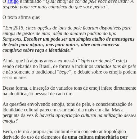
O
artigo
é intitulado
“Qual emoji de cor de pele você deve usar? A
resposta pode ser mais complexa do que você pensa”
.
O texto afirma que:
“Em 2015, cinco opções de tons de pele ficaram disponíveis para
emojis de gestos de mão, além do amarelo padrão do tipo
Simpsons.
Escolher um pode ser um simples atalho de mensagens
de texto para alguns, mas para outros, abre uma conversa
complexa sobre raça e identidade.”
Ainda que há alguns anos a expressão “
lápis cor de pele
” esteja
sendo debatida no Brasil, de forma a incluir os
variados tons de pele
e não somente o tradicional “
bege”,
o debate sobre os emojis podem
ser similares.
Dessa forma, a inserção de variados tons de emoji infere diretamente
na identificação pessoal de cada um.
As questões envolvendo emojis, tons de pele, e conscientização de
identidade cultural parecem estar cada dia mais em alta. Mas a
pergunta da vez é:
haveria apropriação cultural na utilização desses
emojis?
Bem, o termo apropriação cultural é um conceito antropológico
derivado do uso de elementos
de uma cultura minoritária por