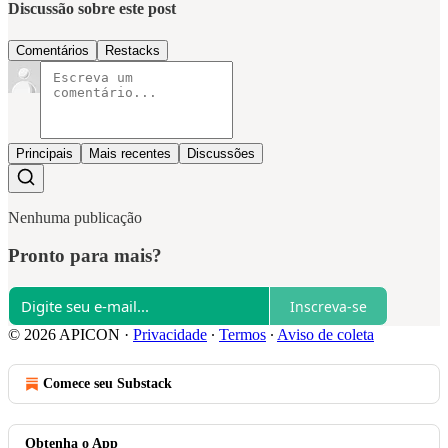
Discussão sobre este post
Comentários
Restacks
Principais
Mais recentes
Discussões
Nenhuma publicação
Pronto para mais?
Inscreva-se
© 2026 APICON
·
Privacidade
∙
Termos
∙
Aviso de coleta
Comece seu Substack
Obtenha o App