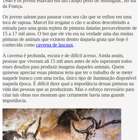
1940 e os jovens estavam em um campo perto de Montignac, no sul
da França.
Os jovens saíram para passear com seu cão que se enfiou em uma
toca de raposa. Marcel foi resgatar o cão e acabou descobrindo a
entrada para uma gruta repleta de pinturas datadas provavelmente de
15 a 17 mil anos. O boi que ele viu era na verdade uma das muitas
pinturas de animais que existem dentro daquela gruta que hoje é
conhecida como
caverna de lascaux
.
A caverna é profunda, escura e de difícil acesso. Ainda assim,
pessoas que viveram ali 15 mil anos antes de nós superaram todos
esses desafios para produzir imagens daqueles animais. Quem
quisesse apreciar essas pinturas teria que ter o trabalho de se meter
naquele buraco com uma tocha, único tipo de iluminação disponível
naquela época. É difícil dizer qual a importância dessas pinturas na
vida das pessoas que as produziram. Mas o esforço necessário para
criar tais obras nos mostram que certamente havia uma grande
importância.