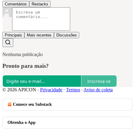
Comentários
Restacks
Principais
Mais recentes
Discussões
Nenhuma publicação
Pronto para mais?
Inscreva-se
© 2026 APICON
·
Privacidade
∙
Termos
∙
Aviso de coleta
Comece seu Substack
Obtenha o App