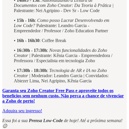
•
14h05 - 15h
:
Automatizando a Leitura de
Documentos com Zoho Creator: Da Teoria à Prática |
Palestrante: Nei Agripino - Dev Sr - Low Code
•
15h - 16h
:
Como posso Lucrar Desenvolvendo em
Low Code?
Palestrante: Leandro Garcia -
Empreendedor / Professor / Zoho Education Partner
•
16h - 16h30
: Coffee Break
•
16:30h - 17:30h
:
Novas funcionalidades do Zoho
Creator |
Palestrante: Kênia Garcia - Empreendedora /
Professora / Especialista em tecnologia Zoho
•
17:30h - 18:30h
:
Tecnologia de AR e IA no Zoho
Creator |
Moderador: Leandro Garcia | Convidados:
Abiezer Lima, Nei Agripino, Kênia Garcia
Garanta seu Zoho Creator Free Pass e aproveite todos os
benefícios sem nenhum custo. Não perca a chance de vivenciar
a Zoho de perto!
Adquira seu ingresso!
Essa foi a sua
Prensa Low-Code
de hoje! Até a próxima semana!
😉