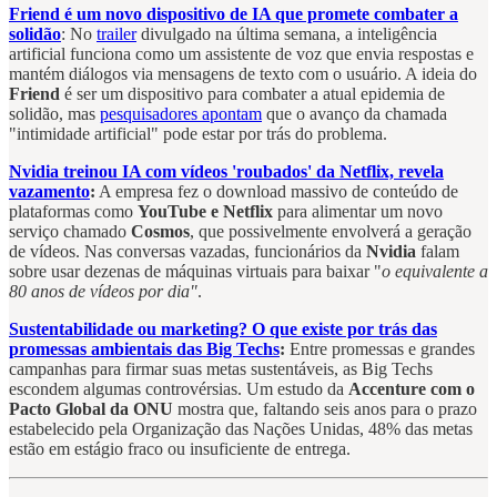
Friend é um novo dispositivo de IA que promete combater a
solidão
: No
trailer
divulgado na última semana, a inteligência
artificial funciona como um assistente de voz que envia respostas e
mantém diálogos via mensagens de texto com o usuário. A ideia do
Friend
é ser um dispositivo para combater a atual epidemia de
solidão, mas
pesquisadores apontam
que o avanço da chamada
"intimidade artificial" pode estar por trás do problema.
Nvidia treinou IA com vídeos 'roubados' da Netflix, revela
vazamento
:
A empresa fez o download massivo de conteúdo de
plataformas como
YouTube e Netflix
para alimentar um novo
serviço chamado
Cosmos
, que possivelmente envolverá a geração
de vídeos. Nas conversas vazadas, funcionários da
Nvidia
falam
sobre usar dezenas de máquinas virtuais para baixar "
o equivalente a
80 anos de vídeos por dia"
.
Sustentabilidade ou marketing? O que existe por trás das
promessas ambientais das Big Techs
:
Entre promessas e grandes
campanhas para firmar suas metas sustentáveis, as Big Techs
escondem algumas controvérsias. Um estudo da
Accenture com o
Pacto Global da ONU
mostra que, faltando seis anos para o prazo
estabelecido pela Organização das Nações Unidas, 48% das metas
estão em estágio fraco ou insuficiente de entrega.