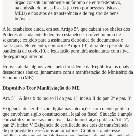
órgão constitucionalmente autônomo de ente federativo,
na emissão de notas fiscais (exceto por pessoas físicas e
MEIs) e nos atos de transferência e de registro de bens
imóveis.
A lei estabelece ainda, em seu Artigo 5º, que caberá aos chefes dos
Poderes de cada ente federativo estabelecer o nível mínimo de
segurança exigido para a assinatura eletrônica de documentos e
transações. No entanto, conforme Artigo 10º, durante o período da
pandemia de covid-19, a legislação permitirá assinaturas com nível
de segurança inferior.
Houve, ainda, alguns vetos pelo Presidente da República, os quais
destacamos abaixo, juntamente com a manifestação do Ministério da
Economia (ME).
Dispositivo
Teor
Manifestação do ME
Art. 5º - Alínea b do inciso II do par. 1º, inciso II do par. 2º e par. 3º
Exigência de certificação digital nas interações com o ente público
que envolvam sigilo constitucional, legal ou fiscal. Situação é ampla
e inviabiliza inúmeras iniciativas da administração pública. Art. 5º,
par. 2º, inciso V Exigência de certificado nos atos de transferência
de propriedade de veículos automotores. Contraria o interesse
público, pois poderá inviabilizar a transferência de veículos pela via