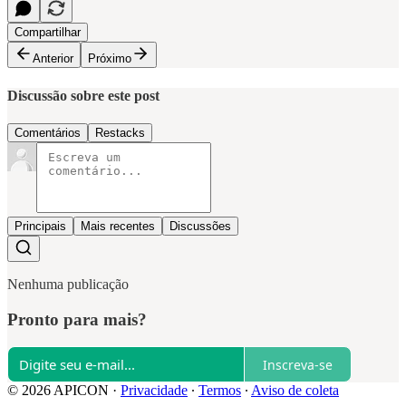
Compartilhar
Anterior
Próximo
Discussão sobre este post
Comentários
Restacks
Principais
Mais recentes
Discussões
Nenhuma publicação
Pronto para mais?
Inscreva-se
© 2026 APICON
·
Privacidade
∙
Termos
∙
Aviso de coleta