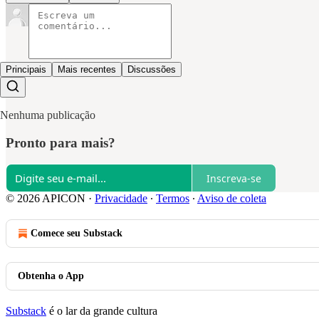
Principais
Mais recentes
Discussões
Nenhuma publicação
Pronto para mais?
Inscreva-se
© 2026 APICON
·
Privacidade
∙
Termos
∙
Aviso de coleta
Comece seu Substack
Obtenha o App
Substack
é o lar da grande cultura