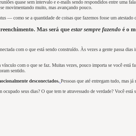
euniões quase sem intervalo e e-mails sendo respondidos entre uma fal
tá se movimentando muito, mas avançando pouco.
tus — como se a quantidade de coisas que fazemos fosse um atestado d
preenchimento. Mas será que
estar sempre fazendo
é o m
 conectada com o que está sendo construído. Às vezes a gente passa dia
ínculo com o que se faz. Muitas vezes, pouco importa se você está faze
oram sentido.
emocionalmente desconectados.
Pessoas que até entregam tudo, mas já
tem ocupado seus dias? O que tem te atravessado de verdade? Você está