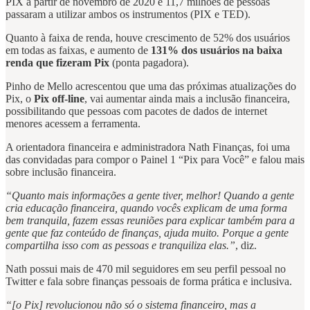
PIX a partir de novembro de 2020 e 11,7 milhões de pessoas
passaram a utilizar ambos os instrumentos (PIX e TED).
Quanto à faixa de renda, houve crescimento de 52% dos usuários
em todas as faixas, e aumento de
131% dos usuários na baixa
renda que fizeram Pix
(ponta pagadora).
Pinho de Mello acrescentou que uma das próximas atualizações do
Pix, o
Pix off-line
, vai aumentar ainda mais a inclusão financeira,
possibilitando que pessoas com pacotes de dados de internet
menores acessem a ferramenta.
A orientadora financeira e administradora Nath Finanças, foi uma
das convidadas para compor o Painel 1 “Pix para Você” e falou mais
sobre inclusão financeira.
“Quanto mais informações a gente tiver, melhor! Quando a gente
cria educação financeira, quando vocês explicam de uma forma
bem tranquila, fazem essas reuniões para explicar também para a
gente que faz conteúdo de finanças, ajuda muito. Porque a gente
compartilha isso com as pessoas e tranquiliza elas.”
, diz.
Nath possui mais de 470 mil seguidores em seu perfil pessoal no
Twitter e fala sobre finanças pessoais de forma prática e inclusiva.
“[o Pix] revolucionou não só o sistema financeiro, mas a