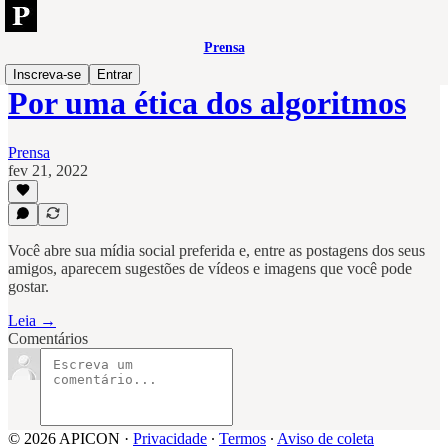
Prensa
Inscreva-se
Entrar
Por uma ética dos algoritmos
Prensa
fev 21, 2022
Você abre sua mídia social preferida e, entre as postagens dos seus
amigos, aparecem sugestões de vídeos e imagens que você pode
gostar.
Leia →
Comentários
© 2026 APICON
·
Privacidade
∙
Termos
∙
Aviso de coleta