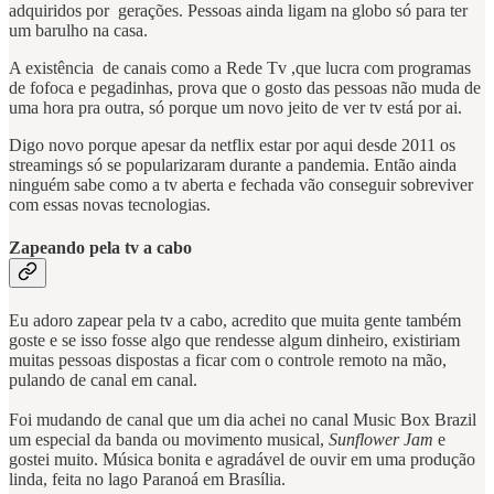
adquiridos por gerações. Pessoas ainda ligam na globo só para ter
um barulho na casa.
A existência de canais como a Rede Tv ,que lucra com programas
de fofoca e pegadinhas, prova que o gosto das pessoas não muda de
uma hora pra outra, só porque um novo jeito de ver tv está por ai.
Digo novo porque apesar da netflix estar por aqui desde 2011 os
streamings só se popularizaram durante a pandemia. Então ainda
ninguém sabe como a tv aberta e fechada vão conseguir sobreviver
com essas novas tecnologias.
Zapeando pela tv a cabo
Eu adoro zapear pela tv a cabo, acredito que muita gente também
goste e se isso fosse algo que rendesse algum dinheiro, existiriam
muitas pessoas dispostas a ficar com o controle remoto na mão,
pulando de canal em canal.
Foi mudando de canal que um dia achei no canal Music Box Brazil
um especial da banda ou movimento musical,
Sunflower Jam
e
gostei muito. Música bonita e agradável de ouvir em uma produção
linda, feita no lago Paranoá em Brasília.