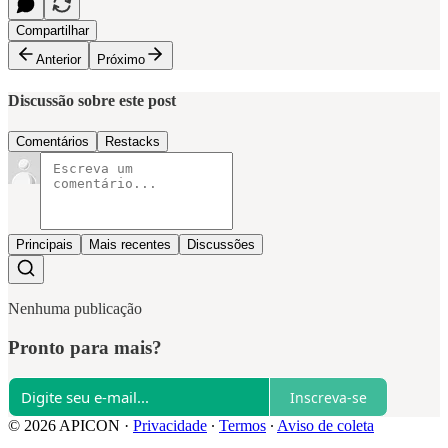
Compartilhar
Anterior
Próximo
Discussão sobre este post
Comentários
Restacks
Principais
Mais recentes
Discussões
Nenhuma publicação
Pronto para mais?
Inscreva-se
© 2026 APICON
·
Privacidade
∙
Termos
∙
Aviso de coleta